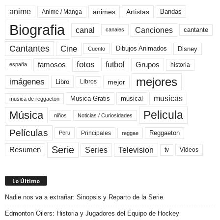
anime
animes
Artistas
Bandas
Anime / Manga
Biografia
canal
Canciones
cantante
canales
Cine
Cantantes
Dibujos Animados
Disney
Cuento
fotos
futbol
Grupos
famosos
historia
españa
mejores
imágenes
mejor
Libro
Libros
musicas
Musica Gratis
musical
musica de reggaeton
Pelicula
Música
niños
Noticias / Curiosidades
Películas
Reggaeton
Principales
Peru
reggae
Serie
Television
Series
Resumen
Videos
tv
Lo Último
Nadie nos va a extrañar: Sinopsis y Reparto de la Serie
Edmonton Oilers: Historia y Jugadores del Equipo de Hockey