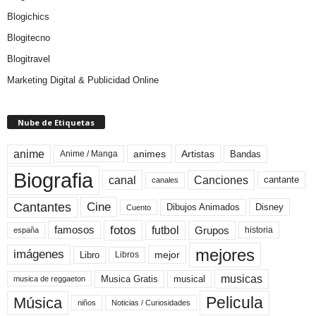
Blogichics
Blogitecno
Blogitravel
Marketing Digital & Publicidad Online
Nube de Etiquetas
anime
animes
Artistas
Bandas
Anime / Manga
Biografia
canal
Canciones
cantante
canales
Cine
Cantantes
Dibujos Animados
Disney
Cuento
fotos
futbol
Grupos
famosos
historia
españa
mejores
imágenes
mejor
Libro
Libros
musicas
Musica Gratis
musical
musica de reggaeton
Pelicula
Música
niños
Noticias / Curiosidades