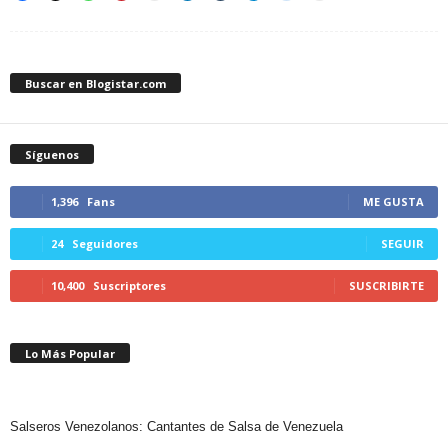
Buscar en Blogistar.com
Síguenos
1,396
Fans
ME GUSTA
24
Seguidores
SEGUIR
10,400
Suscriptores
SUSCRIBIRTE
Lo Más Popular
Salseros Venezolanos: Cantantes de Salsa de Venezuela