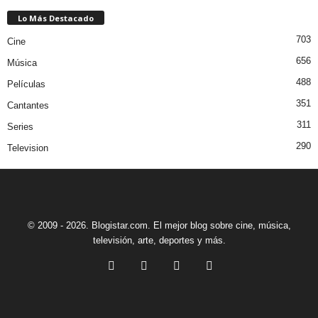
Lo Más Destacado
703
Cine
656
Música
488
Películas
351
Cantantes
311
Series
290
Television
© 2009 - 2026. Blogistar.com. El mejor blog sobre cine, música,
televisión, arte, deportes y más.