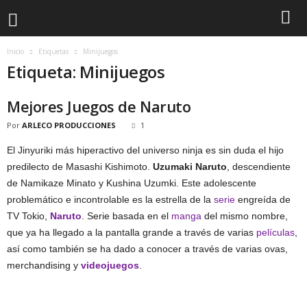
Inicio
Etiquetas
Minijuegos
Etiqueta: Minijuegos
Mejores Juegos de Naruto
Por
ARLECO PRODUCCIONES
1
El Jinyuriki más hiperactivo del universo ninja es sin duda el hijo
predilecto de Masashi Kishimoto.
Uzumaki Naruto
, descendiente
de Namikaze Minato y Kushina Uzumki. Este adolescente
problemático e incontrolable es la estrella de la
serie
engreída de
TV Tokio,
Naruto
. Serie basada en el
manga
del mismo nombre,
que ya ha llegado a la pantalla grande a través de varias
películas
,
así como también se ha dado a conocer a través de varias ovas,
merchandising y
videojuegos
.