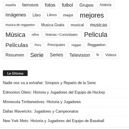
fotos
futbol
Grupos
famosos
historia
españa
mejores
imágenes
mejor
Libro
Libros
musicas
Musica Gratis
musical
musica de reggaeton
Pelicula
Música
niños
Noticias / Curiosidades
Películas
Reggaeton
Principales
Peru
reggae
Serie
Television
Series
Resumen
Videos
tv
Lo Último
Nadie nos va a extrañar: Sinopsis y Reparto de la Serie
Edmonton Oilers: Historia y Jugadores del Equipo de Hockey
Minnesota Timberwolves: Historia y Jugadores
Dallas Mavericks: Jugadores y Campeonatos
New York Mets: Historia y Jugadores del Equipo de Baseball