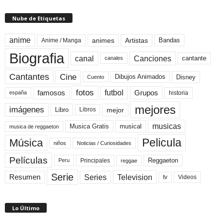
Nube de Etiquetas
anime
animes
Artistas
Bandas
Anime / Manga
Biografia
canal
Canciones
cantante
canales
Cine
Cantantes
Dibujos Animados
Disney
Cuento
fotos
futbol
Grupos
famosos
historia
españa
mejores
imágenes
mejor
Libro
Libros
musicas
Musica Gratis
musical
musica de reggaeton
Pelicula
Música
niños
Noticias / Curiosidades
Películas
Reggaeton
Principales
Peru
reggae
Serie
Television
Series
Resumen
Videos
tv
Lo Último