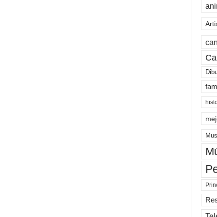
an
Arti
can
Ca
Dib
fam
hist
mej
Mus
Mú
Pe
Prin
Re
Tel