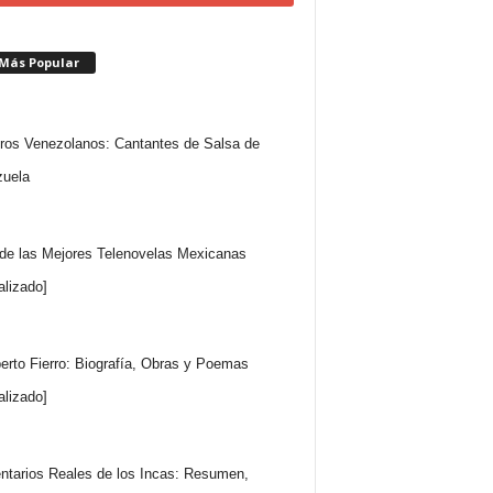
 Más Popular
ros Venezolanos: Cantantes de Salsa de
uela
 de las Mejores Telenovelas Mexicanas
alizado]
rto Fierro: Biografía, Obras y Poemas
alizado]
tarios Reales de los Incas: Resumen,