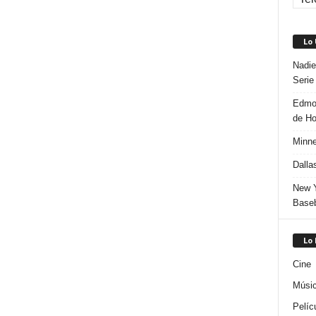
Lo
Nadie
Serie
Edmon
de H
Minne
Dalla
New Y
Baseb
Lo
Cine
Músi
Pelíc