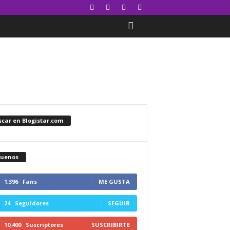
car en Blogistar.com
guenos
1,396
Fans
ME GUSTA
24
Seguidores
SEGUIR
10,400
Suscriptores
SUSCRIBIRTE