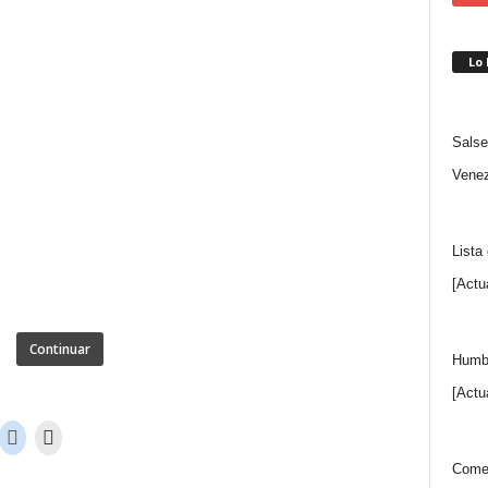
Lo
Salse
Venez
Lista
[Actu
Continuar
Humbe
[Actu
Comen