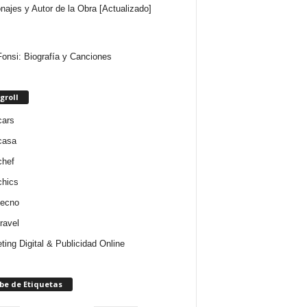
najes y Autor de la Obra [Actualizado]
Fonsi: Biografía y Canciones
groll
cars
casa
chef
chics
tecno
ravel
ting Digital & Publicidad Online
be de Etiquetas