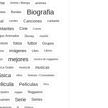
ime
animes
Anime / Manga
Biografia
stas
Bandas
al
Canciones
cantante
canales
Cine
ntantes
Cuento
ujos Animados
Disney
españa
fotos
futbol
Grupos
osos
imágenes
Libro
oria
Libros
mejores
or
musica de reggaeton
musicas
ica Gratis
musical
sica
niños
Noticias / Curiosidades
licula
Películas
Peru
Reggaeton
cipales
reggae
Serie
Series
sumen
evision
Videos
tv