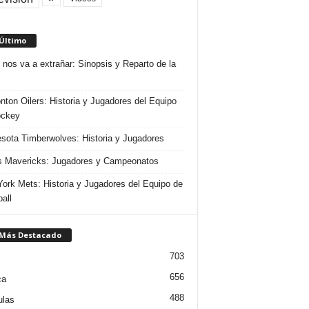
 Último
 nos va a extrañar: Sinopsis y Reparto de la
ton Oilers: Historia y Jugadores del Equipo
ockey
sota Timberwolves: Historia y Jugadores
s Mavericks: Jugadores y Campeonatos
ork Mets: Historia y Jugadores del Equipo de
all
 Más Destacado
703
656
ca
488
ulas