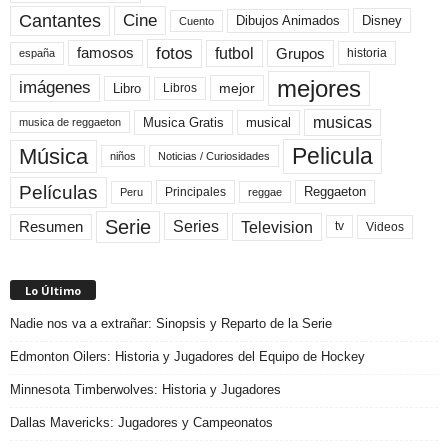
Cine
Cantantes
Dibujos Animados
Disney
Cuento
fotos
futbol
Grupos
famosos
historia
españa
mejores
imágenes
mejor
Libro
Libros
musicas
Musica Gratis
musical
musica de reggaeton
Pelicula
Música
niños
Noticias / Curiosidades
Películas
Reggaeton
Principales
Peru
reggae
Serie
Television
Series
Resumen
Videos
tv
Lo Último
Nadie nos va a extrañar: Sinopsis y Reparto de la Serie
Edmonton Oilers: Historia y Jugadores del Equipo de Hockey
Minnesota Timberwolves: Historia y Jugadores
Dallas Mavericks: Jugadores y Campeonatos