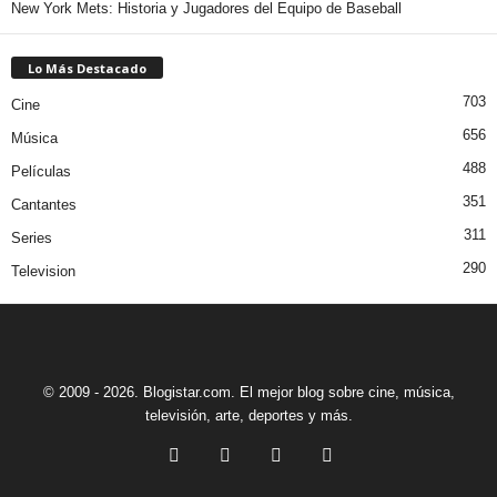
New York Mets: Historia y Jugadores del Equipo de Baseball
Lo Más Destacado
703
Cine
656
Música
488
Películas
351
Cantantes
311
Series
290
Television
© 2009 - 2026. Blogistar.com. El mejor blog sobre cine, música,
televisión, arte, deportes y más.