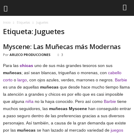
Inicio
Etiquetas
Juguetes
Etiqueta: Juguetes
Myscene: Las Muñecas más Modernas
Por
ARLECO PRODUCCIONES
3
Para las
chicas
uno de sus más grandes tesoros son sus
muñecas
; así sean blancas, trigueñas o morenas, con
cabello
corto
o
largo
, con ojos azules, verdes, marrones o negros.
Barbie
es una de aquellas
muñecas
que desde hace mucho tiempo llama
la atención a grandes y chicos es por ello que es casi imposible
que alguna
niña
no la haya conocido. Pero así como
Barbie
tiene
muchos seguidores, las
muñecas Myscene
han conseguido entrar
a paso seguro dentro de las preferencias gracias a sus diversos
personajes. Así también, a causa de la gran demanda que existe
por las
muñecas
se han lazado al mercado variedad de
juegos