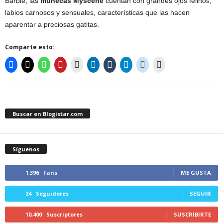
Barbie, las
muñecas Myscene
cuentan con grandes ojos felinos,
labios carnosos y sensuales, características que las hacen
aparentar a preciosas gatitas.
Comparte esto:
Buscar en Blogistar.com
Síguenos
1,396
Fans
ME GUSTA
24
Seguidores
SEGUIR
10,400
Suscriptores
SUSCRIBIRTE