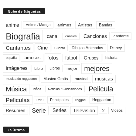
Nube de Etiquetas
anime
animes
Artistas
Bandas
Anime / Manga
Biografia
canal
Canciones
cantante
canales
Cine
Cantantes
Dibujos Animados
Disney
Cuento
fotos
futbol
Grupos
famosos
historia
españa
mejores
imágenes
mejor
Libro
Libros
musicas
Musica Gratis
musical
musica de reggaeton
Pelicula
Música
niños
Noticias / Curiosidades
Películas
Reggaeton
Principales
Peru
reggae
Serie
Television
Series
Resumen
Videos
tv
Lo Último