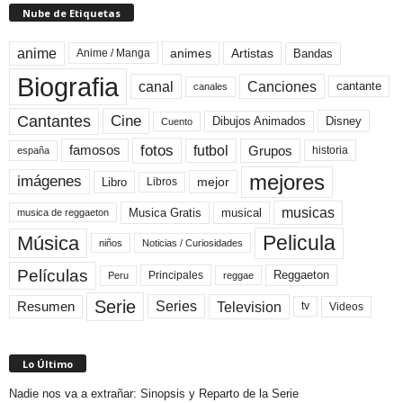
Nube de Etiquetas
anime
animes
Artistas
Bandas
Anime / Manga
Biografia
canal
Canciones
cantante
canales
Cine
Cantantes
Dibujos Animados
Disney
Cuento
fotos
futbol
Grupos
famosos
historia
españa
mejores
imágenes
mejor
Libro
Libros
musicas
Musica Gratis
musical
musica de reggaeton
Pelicula
Música
niños
Noticias / Curiosidades
Películas
Reggaeton
Principales
Peru
reggae
Serie
Television
Series
Resumen
Videos
tv
Lo Último
Nadie nos va a extrañar: Sinopsis y Reparto de la Serie