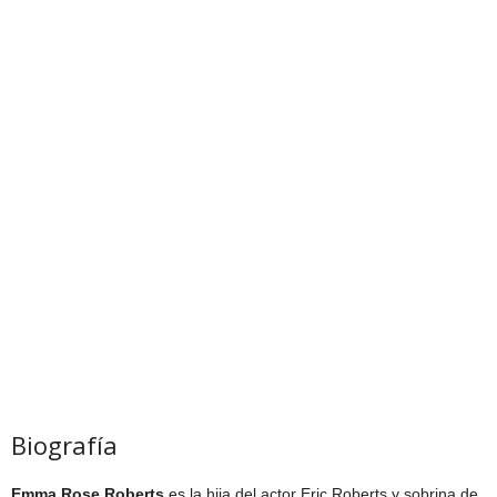
Biografía
Emma Rose Roberts
es la hija del actor Eric Roberts y sobrina de