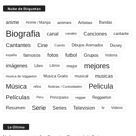
Nube de Etiquetas
anime
animes
Artistas
Bandas
Anime / Manga
Biografia
canal
Canciones
cantante
canales
Cine
Cantantes
Dibujos Animados
Disney
Cuento
fotos
futbol
Grupos
famosos
historia
españa
mejores
imágenes
mejor
Libro
Libros
musicas
Musica Gratis
musical
musica de reggaeton
Pelicula
Música
niños
Noticias / Curiosidades
Películas
Reggaeton
Principales
Peru
reggae
Serie
Television
Series
Resumen
Videos
tv
Lo Último