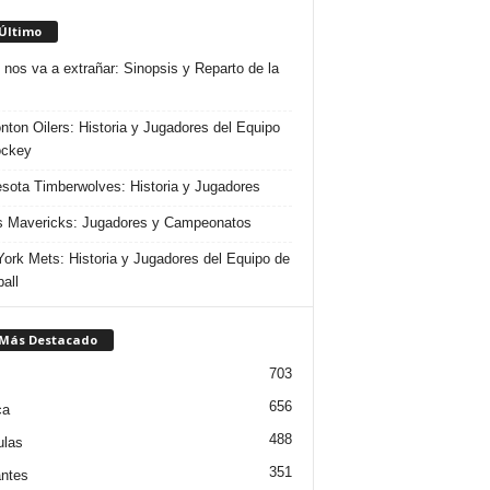
 Último
 nos va a extrañar: Sinopsis y Reparto de la
ton Oilers: Historia y Jugadores del Equipo
ockey
sota Timberwolves: Historia y Jugadores
s Mavericks: Jugadores y Campeonatos
ork Mets: Historia y Jugadores del Equipo de
all
 Más Destacado
703
656
ca
488
ulas
351
ntes