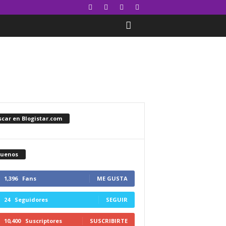
car en Blogistar.com
guenos
1,396
Fans
ME GUSTA
24
Seguidores
SEGUIR
10,400
Suscriptores
SUSCRIBIRTE