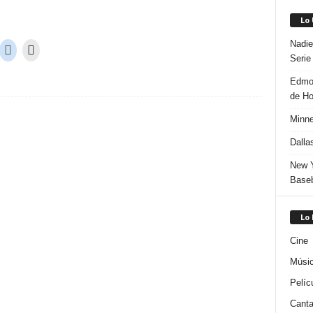
Lo
Nadie
Serie
Edmon
de H
Minne
Dalla
New Y
Baseb
Lo
Cine
Músi
Pelíc
Canta