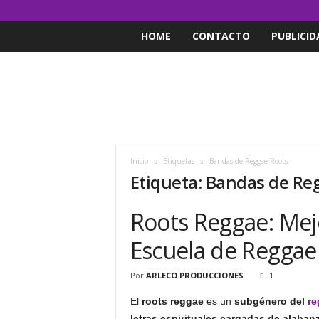
HOME
CONTACTO
PUBLICID
Inicio
Etiquetas
Bandas de Reggae Roots
Etiqueta: Bandas de Re
Roots Reggae: Mejo
Escuela de Reggae
Por
ARLECO PRODUCCIONES
1
El
roots reggae
es un
subgénero del
re
letras espirituales cargadas de alaban