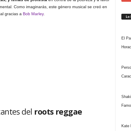
namental. Como imaginarás, este género musical se creó en
ial gracias a
Bob Marley
.
Lo
El Pa
Horac
Perso
Carac
Shaki
Famo
tantes del
roots reggae
Kate 