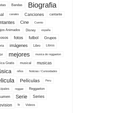
Biografia
stas
Bandas
al
Canciones
cantante
canales
Cine
ntantes
Cuento
ujos Animados
Disney
españa
fotos
futbol
Grupos
osos
imágenes
Libro
oria
Libros
mejores
or
musica de reggaeton
musicas
ica Gratis
musical
sica
niños
Noticias / Curiosidades
licula
Películas
Peru
Reggaeton
cipales
reggae
Serie
Series
sumen
evision
Videos
tv