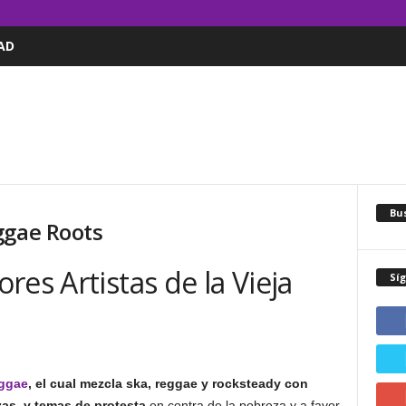
AD
Bus
ggae Roots
res Artistas de la Vieja
Sí
ggae
, el cual mezcla ska, reggae y rocksteady con
zas, y temas de protesta
en contra de la pobreza y a favor