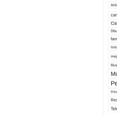
Arti
can
Ca
Dib
fam
hist
mej
Mus
Mú
Pe
Prin
Re
Tel