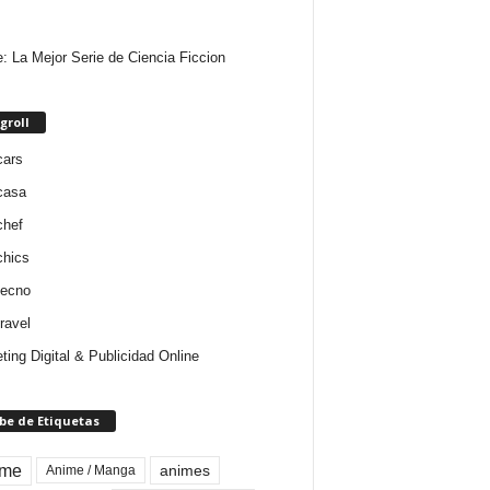
e: La Mejor Serie de Ciencia Ficcion
groll
cars
casa
chef
chics
tecno
ravel
ting Digital & Publicidad Online
be de Etiquetas
ime
animes
Anime / Manga