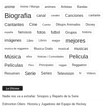
anime
animes
Artistas
Bandas
Anime / Manga
Biografia
canal
Canciones
cantante
canales
Cine
Cantantes
Dibujos Animados
Disney
Cuento
fotos
futbol
Grupos
famosos
historia
españa
mejores
imágenes
mejor
Libro
Libros
musicas
Musica Gratis
musical
musica de reggaeton
Pelicula
Música
niños
Noticias / Curiosidades
Películas
Reggaeton
Principales
Peru
reggae
Serie
Television
Series
Resumen
Videos
tv
Lo Último
Nadie nos va a extrañar: Sinopsis y Reparto de la Serie
Edmonton Oilers: Historia y Jugadores del Equipo de Hockey