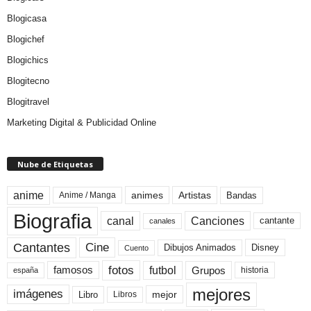
Blogicasa
Blogichef
Blogichics
Blogitecno
Blogitravel
Marketing Digital & Publicidad Online
Nube de Etiquetas
anime
animes
Artistas
Bandas
Anime / Manga
Biografia
canal
Canciones
cantante
canales
Cine
Cantantes
Dibujos Animados
Disney
Cuento
fotos
futbol
Grupos
famosos
historia
españa
mejores
imágenes
mejor
Libro
Libros