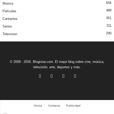
656
Música
488
Películas
351
Cantantes
311
Series
290
Television
© 2009 - 2026. Blogistar.com. El mejor blog sobre cine, música,
televisión, arte, deportes y más.
Home
Contacto
Publicidad