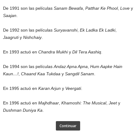
De 1991 son las películas
Sanam Bewafa
,
Patthar Ke Phool
,
Love
y
Saajan
.
De 1992 son las películas
Suryavanshi
,
Ek Ladka Ek Ladki
,
Jaagruti
y
Nishchaiy
.
En 1993 actuó en
Chandra Mukhi
y
Dil Tera Aashiq
.
De 1994 son las películas
Andaz Apna Apna
,
Hum Aapke Hain
Kaun…!
,
Chaand Kaa Tukdaa
y
Sangdil Sanam
.
En 1995 actuó en
Karan Arjun
y
Veergati
.
En 1996 actuó en
Majhdhaar
,
Khamoshi: The Musical
,
Jeet
y
Dushman Duniya Ka
.
Continuar