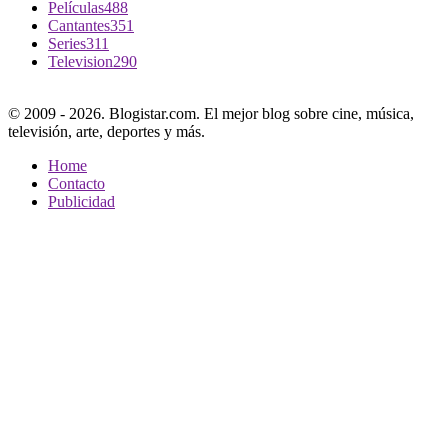
Películas
488
Cantantes
351
Series
311
Television
290
© 2009 - 2026. Blogistar.com. El mejor blog sobre cine, música,
televisión, arte, deportes y más.
Home
Contacto
Publicidad