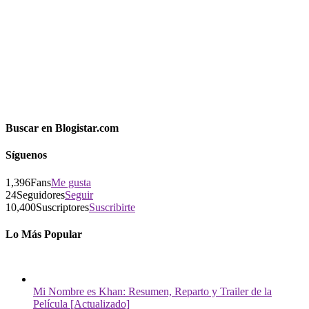
Buscar en Blogistar.com
Síguenos
1,396
Fans
Me gusta
24
Seguidores
Seguir
10,400
Suscriptores
Suscribirte
Lo Más Popular
Mi Nombre es Khan: Resumen, Reparto y Trailer de la
Película [Actualizado]