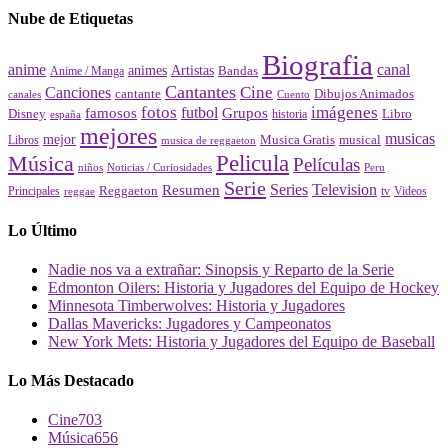
Nube de Etiquetas
Biografia
canal
anime
animes
Artistas
Bandas
Anime / Manga
Cantantes
Cine
Canciones
cantante
Dibujos Animados
canales
Cuento
fotos
imágenes
futbol
Grupos
famosos
Disney
Libro
historia
españa
mejores
musicas
mejor
Musica Gratis
musical
Libros
musica de reggaeton
Pelicula
Música
Películas
Peru
niños
Noticias / Curiosidades
Serie
Series
Television
Resumen
Principales
Reggaeton
Videos
reggae
tv
Lo Último
Nadie nos va a extrañar: Sinopsis y Reparto de la Serie
Edmonton Oilers: Historia y Jugadores del Equipo de Hockey
Minnesota Timberwolves: Historia y Jugadores
Dallas Mavericks: Jugadores y Campeonatos
New York Mets: Historia y Jugadores del Equipo de Baseball
Lo Más Destacado
Cine
703
Música
656