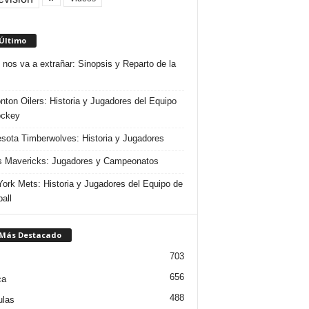
 Último
 nos va a extrañar: Sinopsis y Reparto de la
ton Oilers: Historia y Jugadores del Equipo
ockey
sota Timberwolves: Historia y Jugadores
s Mavericks: Jugadores y Campeonatos
ork Mets: Historia y Jugadores del Equipo de
all
 Más Destacado
703
656
ca
488
ulas