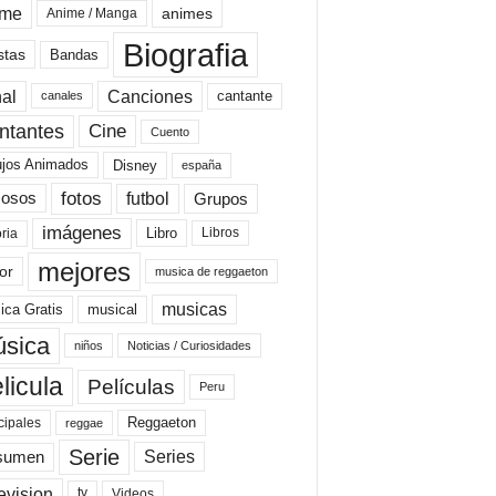
ime
animes
Anime / Manga
Biografia
stas
Bandas
al
Canciones
cantante
canales
Cine
ntantes
Cuento
ujos Animados
Disney
españa
fotos
futbol
Grupos
osos
imágenes
Libro
oria
Libros
mejores
or
musica de reggaeton
musicas
ica Gratis
musical
sica
niños
Noticias / Curiosidades
licula
Películas
Peru
Reggaeton
cipales
reggae
Serie
Series
sumen
evision
Videos
tv