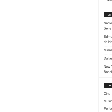
Lo
Nadie
Serie
Edmon
de H
Minne
Dalla
New Y
Baseb
Lo
Cine
Músi
Pelíc