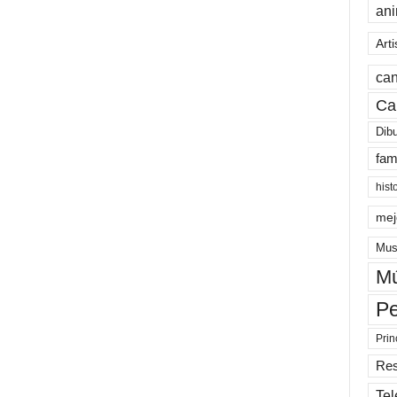
an
Arti
can
Ca
Dib
fam
hist
mej
Mus
Mú
Pe
Prin
Re
Tel