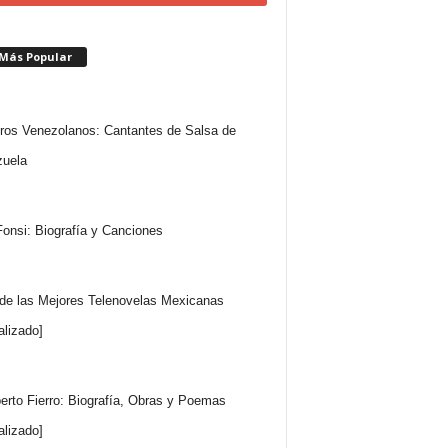
 Más Popular
ros Venezolanos: Cantantes de Salsa de
uela
Fonsi: Biografía y Canciones
 de las Mejores Telenovelas Mexicanas
alizado]
rto Fierro: Biografía, Obras y Poemas
alizado]