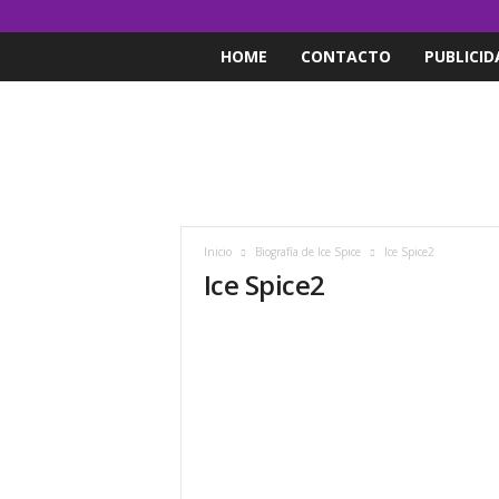
HOME
CONTACTO
PUBLICID
Inicio
Biografía de Ice Spice
Ice Spice2
Ice Spice2