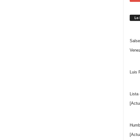
Lo
Salse
Venez
Luis 
Lista
[Actu
Humbe
[Actu