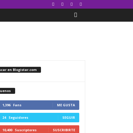
car en Blogistar.com
guenos
1,396
Fans
ME GUSTA
24
Seguidores
SEGUIR
10,400
Suscriptores
SUSCRIBIRTE