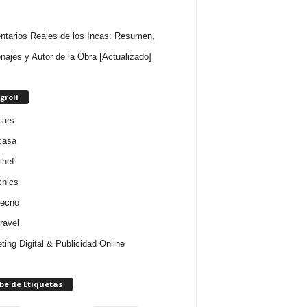
tarios Reales de los Incas: Resumen,
najes y Autor de la Obra [Actualizado]
groll
cars
casa
chef
chics
tecno
ravel
ting Digital & Publicidad Online
be de Etiquetas