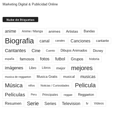
Marketing Digital & Publicidad Online
Nube de Etiquetas
anime
animes
Artistas
Bandas
Anime / Manga
Biografia
canal
Canciones
cantante
canales
Cine
Cantantes
Dibujos Animados
Disney
Cuento
fotos
futbol
Grupos
famosos
historia
españa
mejores
imágenes
mejor
Libro
Libros
musicas
Musica Gratis
musical
musica de reggaeton
Pelicula
Música
niños
Noticias / Curiosidades
Películas
Reggaeton
Principales
Peru
reggae
Serie
Television
Series
Resumen
Videos
tv