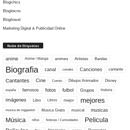
Blogichics
Blogitecno
Blogitravel
Marketing Digital & Publicidad Online
Nube de Etiquetas
anime
animes
Artistas
Bandas
Anime / Manga
Biografia
canal
Canciones
cantante
canales
Cine
Cantantes
Dibujos Animados
Disney
Cuento
fotos
futbol
Grupos
famosos
historia
españa
mejores
imágenes
mejor
Libro
Libros
musicas
Musica Gratis
musical
musica de reggaeton
Pelicula
Música
niños
Noticias / Curiosidades