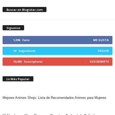
Buscar en Blogistar.com
Síguenos
1,396
Fans
ME GUSTA
24
Seguidores
SEGUIR
10,400
Suscriptores
SUSCRIBIRTE
Lo Más Popular
Mejores Animes Shojo: Lista de Recomendados Animes para Mujeres