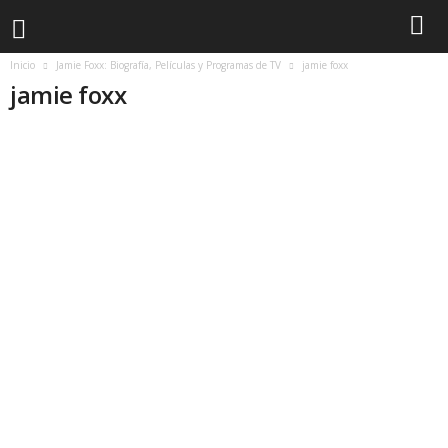
Inicio
Jamie Foxx: Biografía, Películas y Programas de TV
jamie foxx
jamie foxx