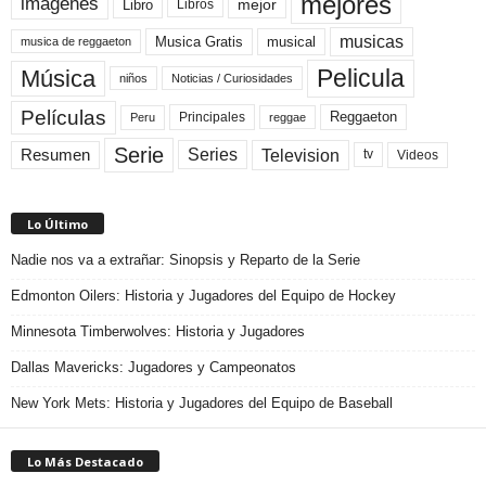
mejores
imágenes
mejor
Libro
Libros
musicas
Musica Gratis
musical
musica de reggaeton
Pelicula
Música
niños
Noticias / Curiosidades
Películas
Reggaeton
Principales
Peru
reggae
Serie
Television
Series
Resumen
Videos
tv
Lo Último
Nadie nos va a extrañar: Sinopsis y Reparto de la Serie
Edmonton Oilers: Historia y Jugadores del Equipo de Hockey
Minnesota Timberwolves: Historia y Jugadores
Dallas Mavericks: Jugadores y Campeonatos
New York Mets: Historia y Jugadores del Equipo de Baseball
Lo Más Destacado