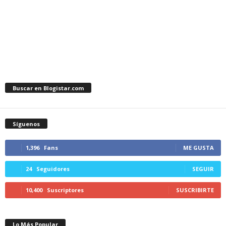
Buscar en Blogistar.com
Síguenos
1,396
Fans
ME GUSTA
24
Seguidores
SEGUIR
10,400
Suscriptores
SUSCRIBIRTE
Lo Más Popular