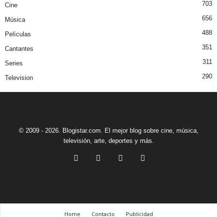
703
Cine
656
Música
488
Películas
351
Cantantes
311
Series
290
Television
© 2009 - 2026. Blogistar.com. El mejor blog sobre cine, música,
televisión, arte, deportes y más.
Home
Contacto
Publicidad