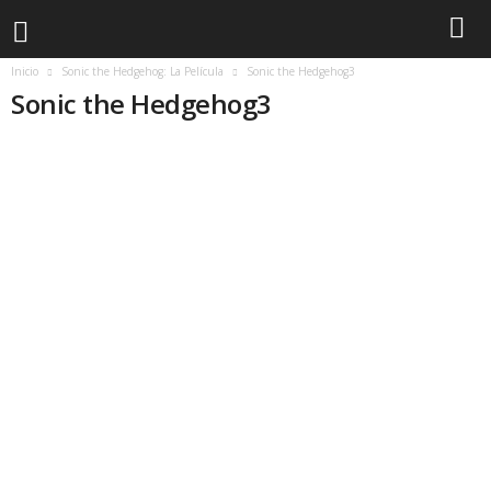
Inicio
Sonic the Hedgehog: La Película
Sonic the Hedgehog3
Sonic the Hedgehog3