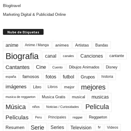
Blogitravel
Marketing Digital & Publicidad Online
Nube de Etiquetas
anime
animes
Artistas
Bandas
Anime / Manga
Biografia
canal
Canciones
cantante
canales
Cine
Cantantes
Dibujos Animados
Disney
Cuento
fotos
futbol
Grupos
famosos
historia
españa
mejores
imágenes
mejor
Libro
Libros
musicas
Musica Gratis
musical
musica de reggaeton
Pelicula
Música
niños
Noticias / Curiosidades
Películas
Reggaeton
Principales
Peru
reggae
Serie
Television
Series
Resumen
Videos
tv