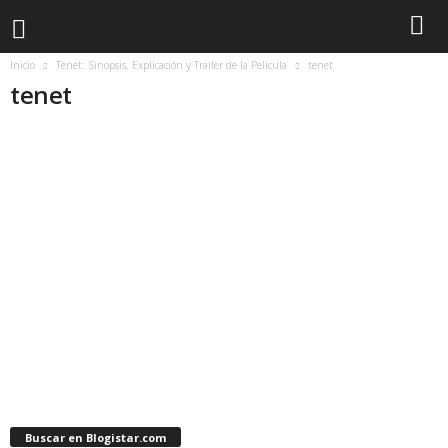
Inicio
Tenet: Sinopsis, Explicación y Trailer de la Película
tenet
tenet
Buscar en Blogistar.com