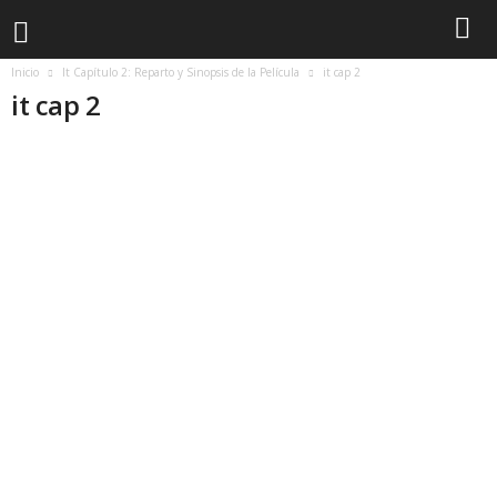
Inicio
It Capítulo 2: Reparto y Sinopsis de la Película
it cap 2
it cap 2