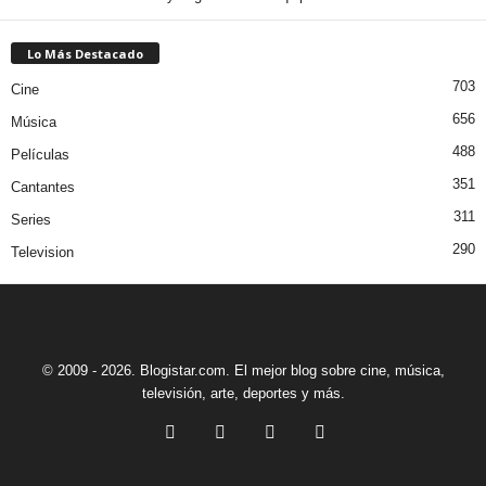
Lo Más Destacado
703
Cine
656
Música
488
Películas
351
Cantantes
311
Series
290
Television
© 2009 - 2026. Blogistar.com. El mejor blog sobre cine, música,
televisión, arte, deportes y más.