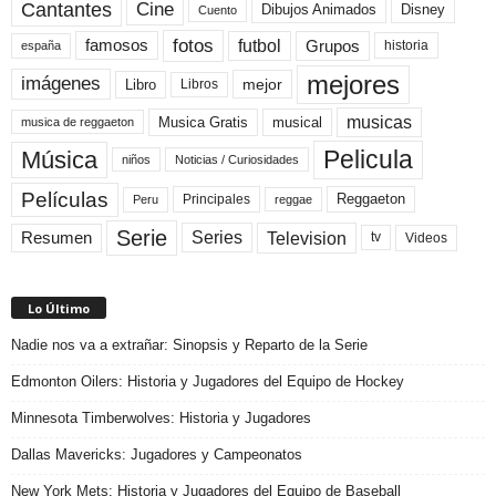
Cine
Cantantes
Dibujos Animados
Disney
Cuento
fotos
futbol
Grupos
famosos
historia
españa
mejores
imágenes
mejor
Libro
Libros
musicas
Musica Gratis
musical
musica de reggaeton
Pelicula
Música
niños
Noticias / Curiosidades
Películas
Reggaeton
Principales
Peru
reggae
Serie
Television
Series
Resumen
Videos
tv
Lo Último
Nadie nos va a extrañar: Sinopsis y Reparto de la Serie
Edmonton Oilers: Historia y Jugadores del Equipo de Hockey
Minnesota Timberwolves: Historia y Jugadores
Dallas Mavericks: Jugadores y Campeonatos
New York Mets: Historia y Jugadores del Equipo de Baseball