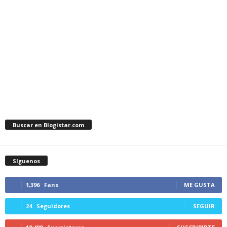
Buscar en Blogistar.com
Síguenos
1,396
Fans
ME GUSTA
24
Seguidores
SEGUIR