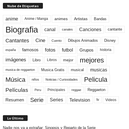
Nube de Etiquetas
anime
animes
Artistas
Bandas
Anime / Manga
Biografia
canal
Canciones
cantante
canales
Cine
Cantantes
Dibujos Animados
Disney
Cuento
fotos
futbol
Grupos
famosos
historia
españa
mejores
imágenes
mejor
Libro
Libros
musicas
Musica Gratis
musical
musica de reggaeton
Pelicula
Música
niños
Noticias / Curiosidades
Películas
Reggaeton
Principales
Peru
reggae
Serie
Television
Series
Resumen
Videos
tv
Lo Último
Nadie nos va a extrañar: Sinopsis y Reparto de la Serie