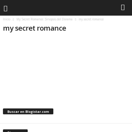
Inicio
My Secret Romance: Sinopsis del Dorama
my secret romance
my secret romance
Buscar en Blogistar.com