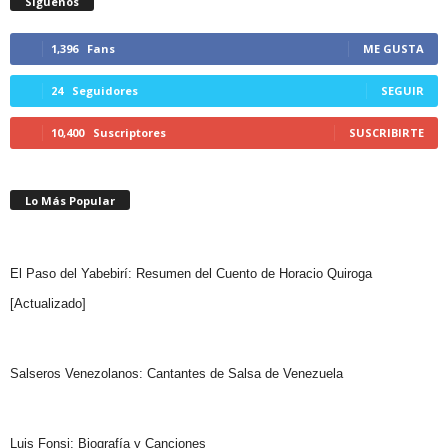
Síguenos
1,396
Fans
ME GUSTA
24
Seguidores
SEGUIR
10,400
Suscriptores
SUSCRIBIRTE
Lo Más Popular
El Paso del Yabebirí: Resumen del Cuento de Horacio Quiroga
[Actualizado]
Salseros Venezolanos: Cantantes de Salsa de Venezuela
Luis Fonsi: Biografía y Canciones