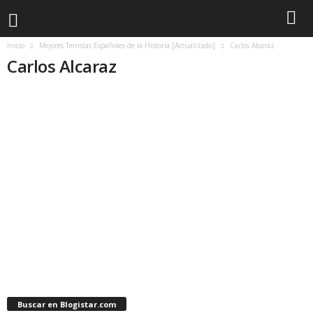
Inicio
Mejores Tenistas Españoles de la Historia [Actualizado]
Carlos Alcaraz
Carlos Alcaraz
Buscar en Blogistar.com