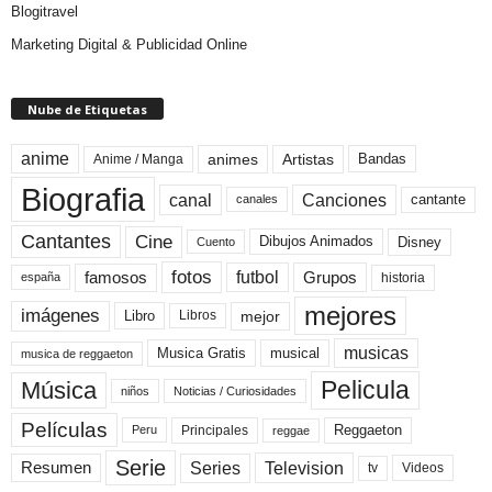
Blogitravel
Marketing Digital & Publicidad Online
Nube de Etiquetas
anime
animes
Artistas
Bandas
Anime / Manga
Biografia
canal
Canciones
cantante
canales
Cine
Cantantes
Dibujos Animados
Disney
Cuento
fotos
futbol
Grupos
famosos
historia
españa
mejores
imágenes
mejor
Libro
Libros
musicas
Musica Gratis
musical
musica de reggaeton
Pelicula
Música
niños
Noticias / Curiosidades
Películas
Reggaeton
Principales
Peru
reggae
Serie
Television
Series
Resumen
Videos
tv