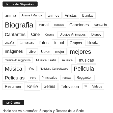
Nube de Etiquetas
anime
animes
Artistas
Bandas
Anime / Manga
Biografia
canal
Canciones
cantante
canales
Cine
Cantantes
Dibujos Animados
Disney
Cuento
fotos
futbol
Grupos
famosos
historia
españa
mejores
imágenes
mejor
Libro
Libros
musicas
Musica Gratis
musical
musica de reggaeton
Pelicula
Música
niños
Noticias / Curiosidades
Películas
Reggaeton
Principales
Peru
reggae
Serie
Television
Series
Resumen
Videos
tv
Lo Último
Nadie nos va a extrañar: Sinopsis y Reparto de la Serie