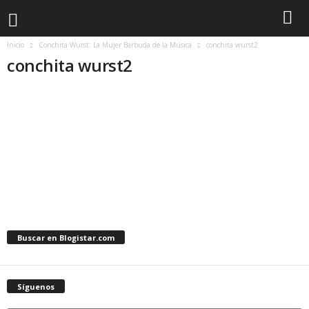
Inicio
Conchita Wurst: La Mujer Barbuda de la Música
conchita wurst2
conchita wurst2
Buscar en Blogistar.com
Síguenos