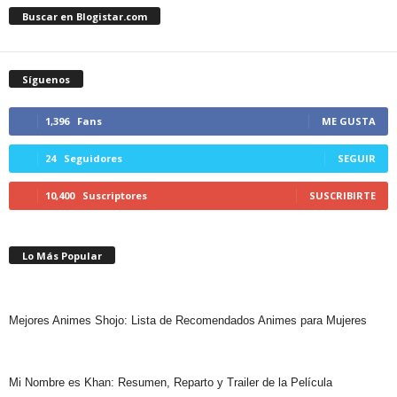
Buscar en Blogistar.com
Síguenos
1,396
Fans
ME GUSTA
24
Seguidores
SEGUIR
10,400
Suscriptores
SUSCRIBIRTE
Lo Más Popular
Mejores Animes Shojo: Lista de Recomendados Animes para Mujeres
Mi Nombre es Khan: Resumen, Reparto y Trailer de la Película