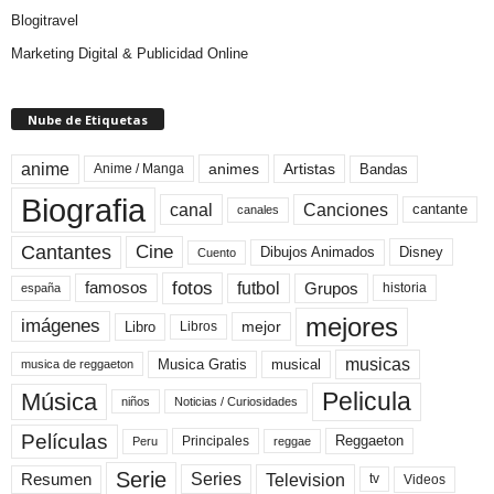
Blogitravel
Marketing Digital & Publicidad Online
Nube de Etiquetas
anime
animes
Artistas
Bandas
Anime / Manga
Biografia
canal
Canciones
cantante
canales
Cine
Cantantes
Dibujos Animados
Disney
Cuento
fotos
futbol
Grupos
famosos
historia
españa
mejores
imágenes
mejor
Libro
Libros
musicas
Musica Gratis
musical
musica de reggaeton
Pelicula
Música
niños
Noticias / Curiosidades
Películas
Reggaeton
Principales
Peru
reggae
Serie
Television
Series
Resumen
Videos
tv