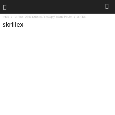
Inicio
Skrillex: DJ de Dubstep, Brostep y Electro House
skrillex
skrillex