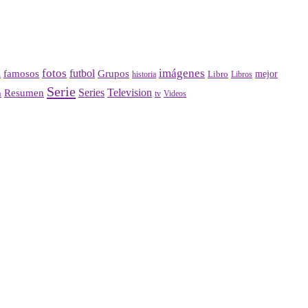
fotos
imágenes
futbol
Grupos
famosos
mejor
Libro
historia
a
Libros
Serie
Series
Television
Resumen
n
Videos
tv