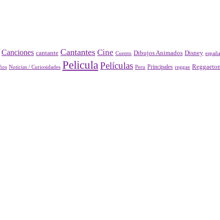
Cantantes
Cine
Canciones
Disney
cantante
Dibujos Animados
Cuento
españ
Pelicula
Películas
Principales
Reggaeto
Peru
reggae
ños
Noticias / Curiosidades