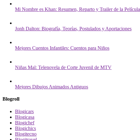
Mi Nombre es Khan: Resumen, Reparto y Trailer de la Película
Jonh Dalton: Biografía, Teorías, Postulados y Aportaciones
Mejores Cuentos Infantiles: Cuentos para Niños
Niñas Mal: Telenovela de Corte Juvenil de MTV
Mejores Dibujos Animados Antiguos
Blogroll
Blogicars
Blogicasa
Blogichef
Blogichics
Blogitecno
Blogitravel