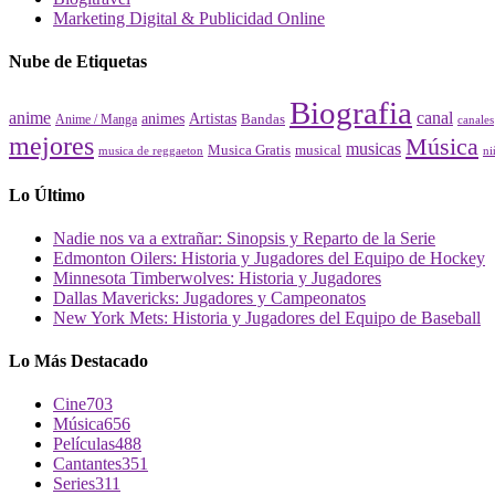
Marketing Digital & Publicidad Online
Nube de Etiquetas
Biografia
canal
anime
animes
Artistas
Bandas
Anime / Manga
canales
mejores
Música
musicas
Musica Gratis
musical
musica de reggaeton
ni
Lo Último
Nadie nos va a extrañar: Sinopsis y Reparto de la Serie
Edmonton Oilers: Historia y Jugadores del Equipo de Hockey
Minnesota Timberwolves: Historia y Jugadores
Dallas Mavericks: Jugadores y Campeonatos
New York Mets: Historia y Jugadores del Equipo de Baseball
Lo Más Destacado
Cine
703
Música
656
Películas
488
Cantantes
351
Series
311