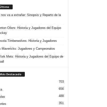
 Último
 nos va a extrañar: Sinopsis y Reparto de la
ton Oilers: Historia y Jugadores del Equipo
ockey
sota Timberwolves: Historia y Jugadores
s Mavericks: Jugadores y Campeonatos
ork Mets: Historia y Jugadores del Equipo de
all
 Más Destacado
703
656
ca
488
ulas
351
ntes