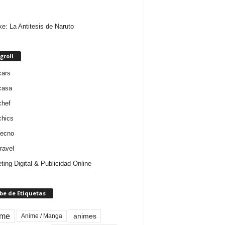
e: La Antitesis de Naruto
groll
cars
casa
chef
chics
tecno
ravel
ting Digital & Publicidad Online
be de Etiquetas
ime
animes
Anime / Manga