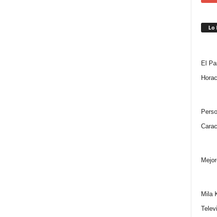
Lo
El Pa
Horac
Perso
Carac
Mejor
Mila 
Telev