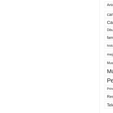
Arti
can
Ca
Dib
fam
hist
mej
Mus
Mú
Pe
Prin
Re
Tel