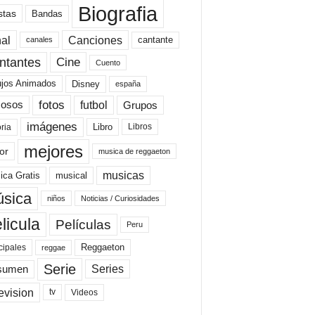
Biografia
stas
Bandas
al
Canciones
cantante
canales
Cine
ntantes
Cuento
ujos Animados
Disney
españa
fotos
futbol
Grupos
osos
imágenes
Libro
oria
Libros
mejores
or
musica de reggaeton
musicas
ica Gratis
musical
sica
niños
Noticias / Curiosidades
licula
Películas
Peru
Reggaeton
cipales
reggae
Serie
Series
sumen
evision
Videos
tv