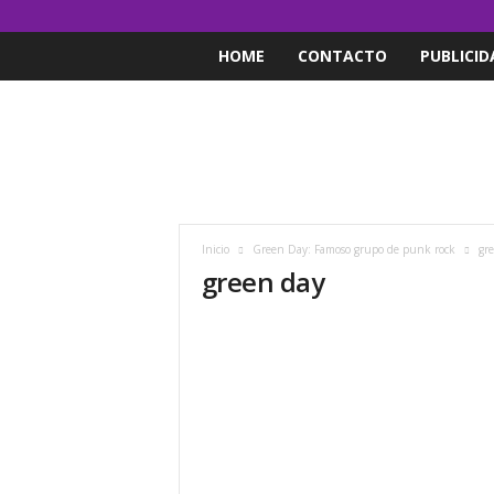
HOME
CONTACTO
PUBLICID
Inicio
Green Day: Famoso grupo de punk rock
gr
green day