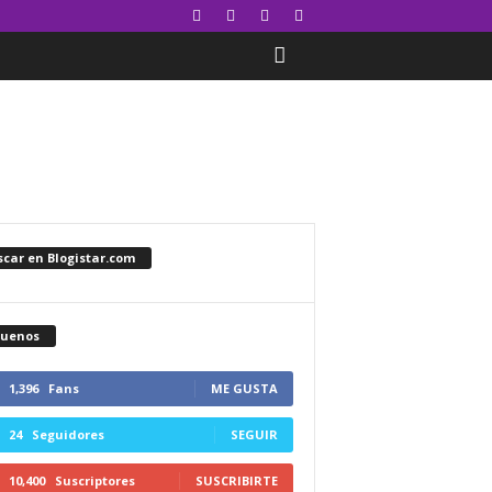
car en Blogistar.com
guenos
1,396
Fans
ME GUSTA
24
Seguidores
SEGUIR
10,400
Suscriptores
SUSCRIBIRTE