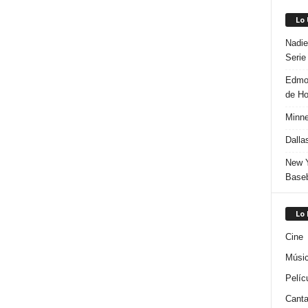
Lo
Nadie
Serie
Edmon
de H
Minne
Dalla
New Y
Baseb
Lo
Cine
Músi
Pelíc
Canta