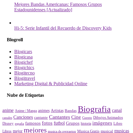
Mejores Bandas Americanas: Famosos Grupos
Estadounidenses [Actualizado]
Hi-5: Serie Infantil del Recuerdo de Discovery Kids
Blogroll
Blogicars
Blogicasa
Blogichef
Blogichics
Blogitecno
Blogitravel
Marketing Digital & Publicidad Online
Nube de Etiquetas
Biografia
canal
anime
animes
Artistas
Bandas
Anime / Manga
Cantantes
Cine
Canciones
cantante
Dibujos Animados
canales
Cuento
fotos
imágenes
futbol
Grupos
famosos
Disney
Libro
historia
españa
mejores
musicas
mejor
Musica Gratis
musical
Libros
musica de reggaeton