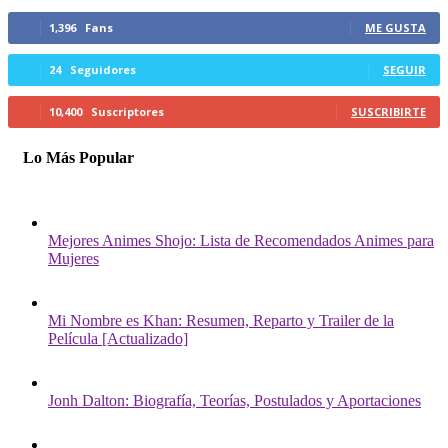
1,396
Fans
ME GUSTA
24
Seguidores
SEGUIR
10,400
Suscriptores
SUSCRIBIRTE
Lo Más Popular
Mejores Animes Shojo: Lista de Recomendados Animes para
Mujeres
Mi Nombre es Khan: Resumen, Reparto y Trailer de la
Película [Actualizado]
Jonh Dalton: Biografía, Teorías, Postulados y Aportaciones