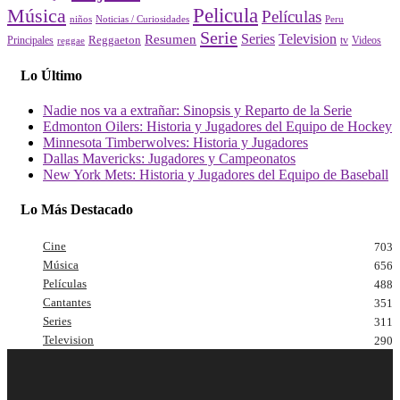
Pelicula
Música
Películas
Peru
niños
Noticias / Curiosidades
Serie
Series
Television
Resumen
Principales
Reggaeton
Videos
reggae
tv
Lo Último
Nadie nos va a extrañar: Sinopsis y Reparto de la Serie
Edmonton Oilers: Historia y Jugadores del Equipo de Hockey
Minnesota Timberwolves: Historia y Jugadores
Dallas Mavericks: Jugadores y Campeonatos
New York Mets: Historia y Jugadores del Equipo de Baseball
Lo Más Destacado
Cine
703
Música
656
Películas
488
Cantantes
351
Series
311
Television
290