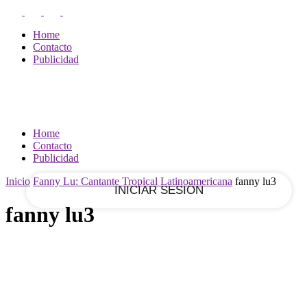
RECUPERACIÓN DE CONTRASEÑA
REGISTRARSE
Home
¡Bienvenido!
Contacto
Publicidad
Ingrese a su cuenta
tu nombre de usuario
Home
Contacto
tu contraseña
Publicidad
Inicio
Fanny Lu: Cantante Tropical Latinoamericana
fanny lu3
fanny lu3
¿Olvidaste tu contraseña?
Recupera tu contraseña