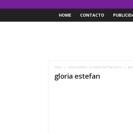
HOME
CONTACTO
PUBLICID
Inicio
Gloria Estefan: La madre del Pop Latino
glo
gloria estefan