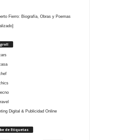
rto Fierro: Biografía, Obras y Poemas
alizado]
groll
cars
casa
chef
chics
tecno
ravel
ting Digital & Publicidad Online
be de Etiquetas