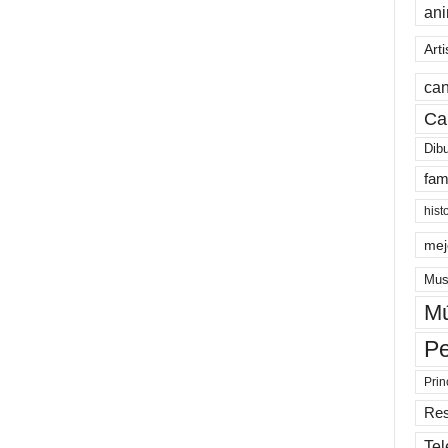
an
Arti
can
Ca
Dib
fam
hist
mej
Mus
Mú
Pe
Prin
Re
Tel