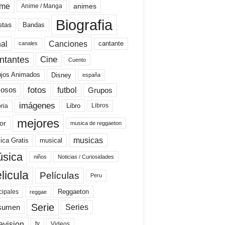
ime
animes
Anime / Manga
Biografia
stas
Bandas
al
Canciones
cantante
canales
Cine
ntantes
Cuento
ujos Animados
Disney
españa
fotos
futbol
Grupos
osos
imágenes
Libro
oria
Libros
mejores
or
musica de reggaeton
musicas
ica Gratis
musical
sica
niños
Noticias / Curiosidades
licula
Películas
Peru
Reggaeton
cipales
reggae
Serie
Series
sumen
evision
Videos
tv