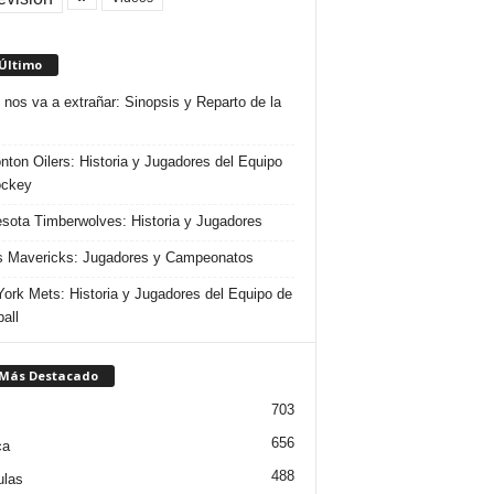
 Último
 nos va a extrañar: Sinopsis y Reparto de la
ton Oilers: Historia y Jugadores del Equipo
ockey
sota Timberwolves: Historia y Jugadores
s Mavericks: Jugadores y Campeonatos
ork Mets: Historia y Jugadores del Equipo de
all
 Más Destacado
703
656
ca
488
ulas