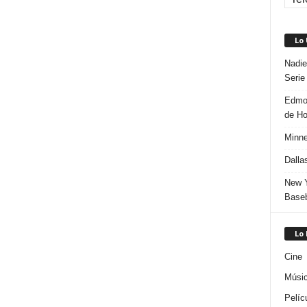
Lo
Nadie
Serie
Edmon
de H
Minne
Dalla
New Y
Baseb
Lo
Cine
Músi
Pelíc