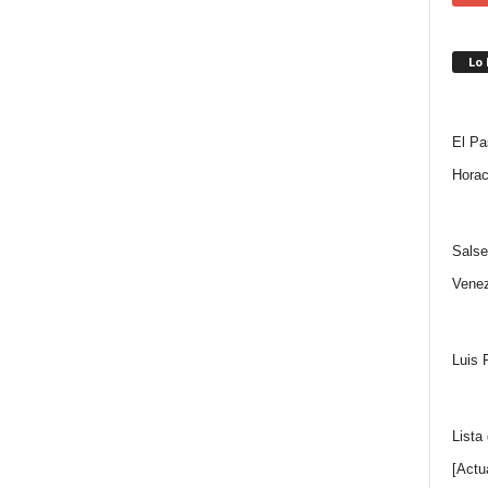
Lo
El Pa
Horac
Salse
Venez
Luis 
Lista
[Actu