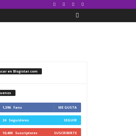
car en Blogistar.com
guenos
1,396
Fans
ME GUSTA
24
Seguidores
SEGUIR
10,400
Suscriptores
SUSCRIBIRTE