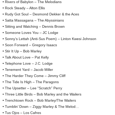
• Rivers of Babylon – The Melodians
• Rock Steady – Alton Ellis
• Rudy Got Soul – Desmond Dekker & the Aces
• Satta Massagana – The Abyssinians
• Sitting and Watching – Dennis Brown
• Someone Loves You – JC Lodge
• Sonny’s Lettah (Anti-Sus Poem) – Linton Kwesi Johnson
• Soon Forward – Gregory Isaacs
• Stir It Up – Bob Marley
• Talk About Love – Pat Kelly
• Telephone Love – J.C. Lodge
• Tenement Yard – Jacob Miller
• The Harder They Come – Jimmy Cliff
• The Tide Is High – The Paragons
• The Upsetter – Lee “Scratch” Perry
• Three Little Birds – Bob Marley and the Wailers
• Trenchtown Rock – Bob Marley/The Wailers
• Tumblin’ Down – Ziggy Marley & The Melod…
• Tus Ojos – Los Cafres