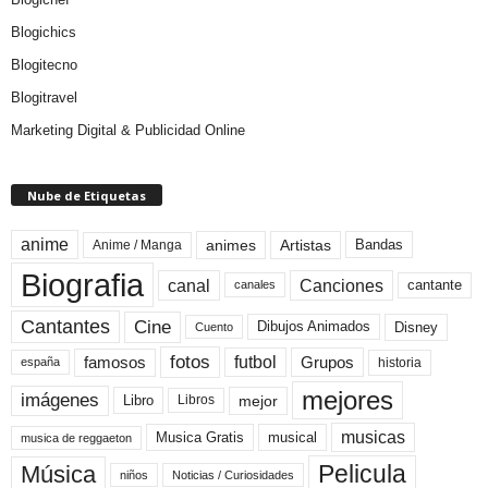
Blogichics
Blogitecno
Blogitravel
Marketing Digital & Publicidad Online
Nube de Etiquetas
anime
animes
Artistas
Bandas
Anime / Manga
Biografia
canal
Canciones
cantante
canales
Cine
Cantantes
Dibujos Animados
Disney
Cuento
fotos
futbol
Grupos
famosos
historia
españa
mejores
imágenes
mejor
Libro
Libros
musicas
Musica Gratis
musical
musica de reggaeton
Pelicula
Música
niños
Noticias / Curiosidades