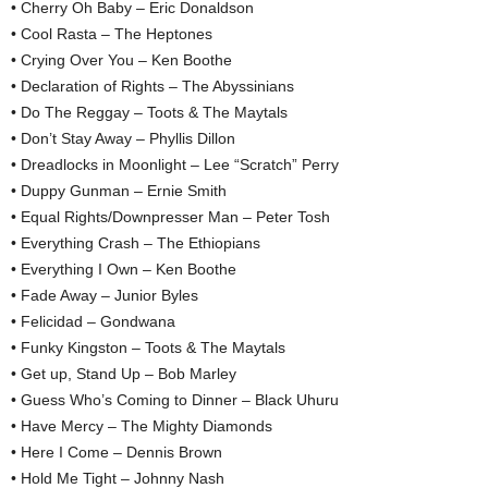
• Cherry Oh Baby – Eric Donaldson
• Cool Rasta – The Heptones
• Crying Over You – Ken Boothe
• Declaration of Rights – The Abyssinians
• Do The Reggay – Toots & The Maytals
• Don’t Stay Away – Phyllis Dillon
• Dreadlocks in Moonlight – Lee “Scratch” Perry
• Duppy Gunman – Ernie Smith
• Equal Rights/Downpresser Man – Peter Tosh
• Everything Crash – The Ethiopians
• Everything I Own – Ken Boothe
• Fade Away – Junior Byles
• Felicidad – Gondwana
• Funky Kingston – Toots & The Maytals
• Get up, Stand Up – Bob Marley
• Guess Who’s Coming to Dinner – Black Uhuru
• Have Mercy – The Mighty Diamonds
• Here I Come – Dennis Brown
• Hold Me Tight – Johnny Nash