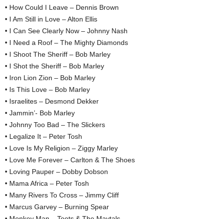
• How Could I Leave – Dennis Brown
• I Am Still in Love – Alton Ellis
• I Can See Clearly Now – Johnny Nash
• I Need a Roof – The Mighty Diamonds
• I Shoot The Sheriff – Bob Marley
• I Shot the Sheriff – Bob Marley
• Iron Lion Zion – Bob Marley
• Is This Love – Bob Marley
• Israelites – Desmond Dekker
• Jammin’- Bob Marley
• Johnny Too Bad – The Slickers
• Legalize It – Peter Tosh
• Love Is My Religion – Ziggy Marley
• Love Me Forever – Carlton & The Shoes
• Loving Pauper – Dobby Dobson
• Mama Africa – Peter Tosh
• Many Rivers To Cross – Jimmy Cliff
• Marcus Garvey – Burning Spear
• Monkey Man – Toots & The Maytals