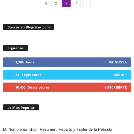
2
3
4
Buscar en Blogistar.com
Síguenos
1,396
Fans
ME GUSTA
24
Seguidores
SEGUIR
10,400
Suscriptores
SUSCRIBIRTE
Lo Más Popular
Mi Nombre es Khan: Resumen, Reparto y Trailer de la Película