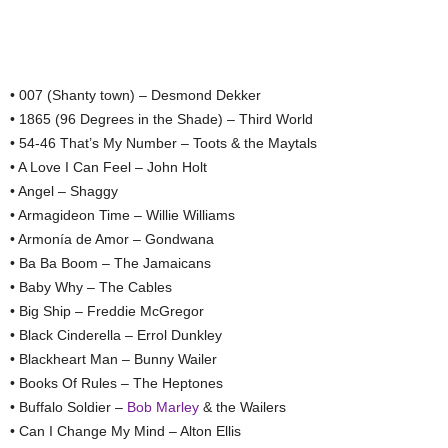
• 007 (Shanty town) – Desmond Dekker
• 1865 (96 Degrees in the Shade) – Third World
• 54-46 That’s My Number – Toots & the Maytals
• A Love I Can Feel – John Holt
• Angel – Shaggy
• Armagideon Time – Willie Williams
• Armonía de Amor – Gondwana
• Ba Ba Boom – The Jamaicans
• Baby Why – The Cables
• Big Ship – Freddie McGregor
• Black Cinderella – Errol Dunkley
• Blackheart Man – Bunny Wailer
• Books Of Rules – The Heptones
• Buffalo Soldier –
Bob Marley
& the Wailers
• Can I Change My Mind – Alton Ellis