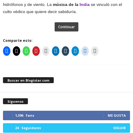
hidrófonos y de viento. La
música de la
India
se vinculó con el
culto védico que quiere decir sabiduría.
Continuar
Comparte esto:
Buscar en Blogistar.com
Síguenos
1,396
Fans
ME GUSTA
24
Seguidores
SEGUIR