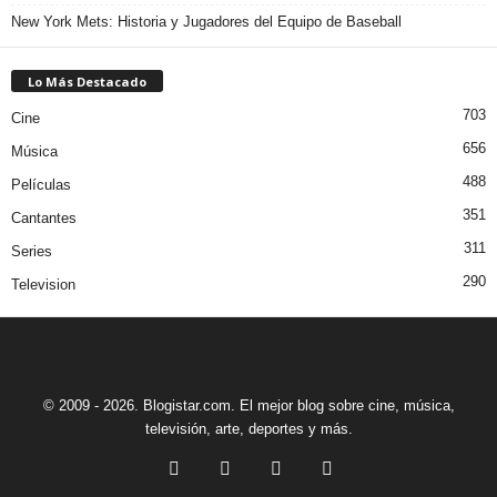
New York Mets: Historia y Jugadores del Equipo de Baseball
Lo Más Destacado
703
Cine
656
Música
488
Películas
351
Cantantes
311
Series
290
Television
© 2009 - 2026. Blogistar.com. El mejor blog sobre cine, música,
televisión, arte, deportes y más.