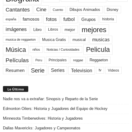
Cine
Cantantes
Dibujos Animados
Disney
Cuento
fotos
futbol
Grupos
famosos
historia
españa
mejores
imágenes
mejor
Libro
Libros
musicas
Musica Gratis
musical
musica de reggaeton
Pelicula
Música
niños
Noticias / Curiosidades
Películas
Reggaeton
Principales
Peru
reggae
Serie
Television
Series
Resumen
Videos
tv
Lo Último
Nadie nos va a extrañar: Sinopsis y Reparto de la Serie
Edmonton Oilers: Historia y Jugadores del Equipo de Hockey
Minnesota Timberwolves: Historia y Jugadores
Dallas Mavericks: Jugadores y Campeonatos