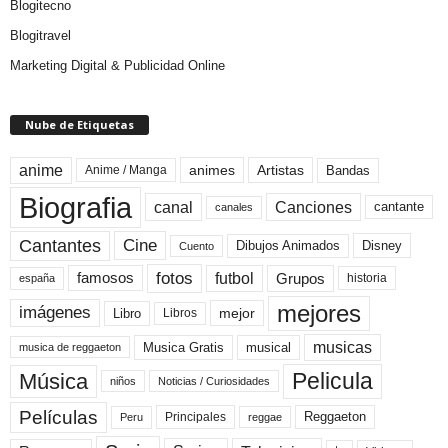
Blogitecno
Blogitravel
Marketing Digital & Publicidad Online
Nube de Etiquetas
anime
animes
Artistas
Bandas
Anime / Manga
Biografia
canal
Canciones
cantante
canales
Cine
Cantantes
Dibujos Animados
Disney
Cuento
fotos
futbol
Grupos
famosos
historia
españa
mejores
imágenes
mejor
Libro
Libros
musicas
Musica Gratis
musical
musica de reggaeton
Pelicula
Música
niños
Noticias / Curiosidades
Películas
Reggaeton
Principales
Peru
reggae