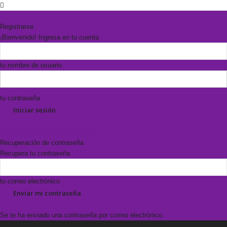
Registrarse
¡Bienvenido! Ingresa en tu cuenta
tu nombre de usuario
tu contraseña
Forgot your password? Get help
Recuperación de contraseña
Recupera tu contraseña
tu correo electrónico
Se te ha enviado una contraseña por correo electrónico.