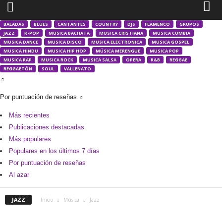
BALADAS
BLUES
CANTANTES
COUNTRY
DJS
FLAMENCO
GRUPOS
JAZZ
K-POP
MUSICA BACHATA
MUSICA CRISTIANA
MUSICA CUMBIA
MUSICA DANCE
MUSICA DISCO
MUSICA ELECTRONICA
MUSICA GOSPEL
MUSICA HINDU
MUSICA HIP HOP
MÚSICA MERENGUE
MUSICA POP
MUSICA RAP
MUSICA ROCK
MUSICA SALSA
OPERA
R&B
REGGAE
REGGAETÓN
SOUL
VALLENATO
Por puntuación de reseñas
Más recientes
Publicaciones destacadas
Más populares
Populares en los últimos 7 días
Por puntuación de reseñas
Al azar
JAZZ
Inicio
Música
Jazz