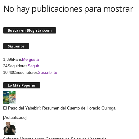
No hay publicaciones para mostrar
Buscar en Blogistar.com
Síguenos
1,396
Fans
Me gusta
24
Seguidores
Seguir
10,400
Suscriptores
Suscribirte
Lo Más Popular
El Paso del Yabebirí: Resumen del Cuento de Horacio Quiroga
[Actualizado]