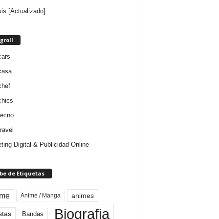
sis [Actualizado]
groll
cars
casa
chef
chics
tecno
ravel
ting Digital & Publicidad Online
be de Etiquetas
ime
animes
Anime / Manga
Biografia
stas
Bandas