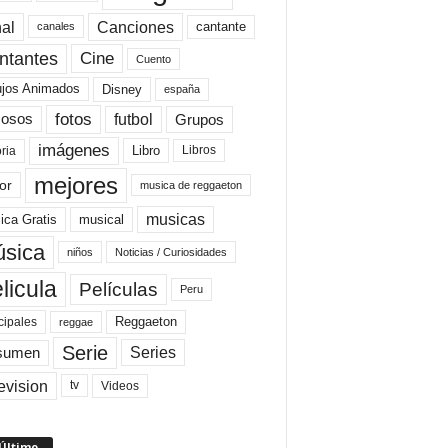
al
Canciones
cantante
canales
Cine
ntantes
Cuento
ujos Animados
Disney
españa
fotos
futbol
Grupos
osos
imágenes
Libro
oria
Libros
mejores
or
musica de reggaeton
musicas
ica Gratis
musical
sica
niños
Noticias / Curiosidades
licula
Películas
Peru
Reggaeton
cipales
reggae
Serie
Series
sumen
evision
Videos
tv
 Último