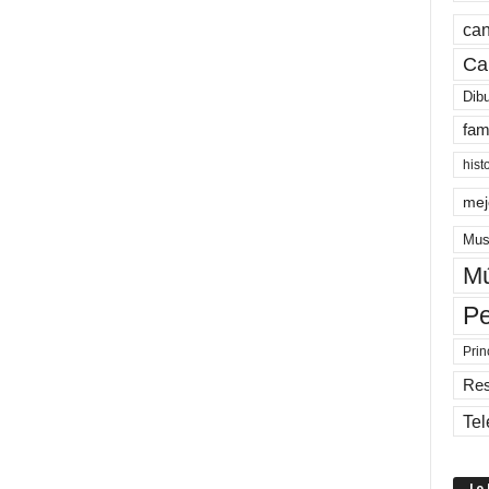
can
Ca
Dib
fam
hist
mej
Mus
Mú
Pe
Prin
Re
Tel
Lo