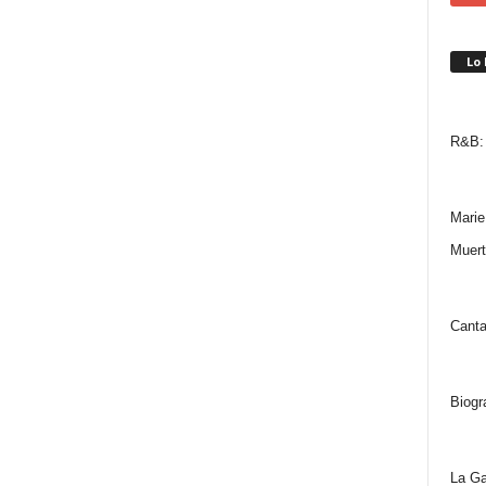
Lo
R&B: 
Marie
Muert
Canta
Biogr
La Ga