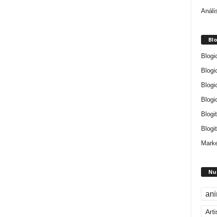
Análi
Blo
Blogi
Blogi
Blogi
Blogi
Blogi
Blogit
Marke
Nu
an
Arti