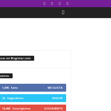
car en Blogistar.com
guenos
1,396
Fans
ME GUSTA
24
Seguidores
SEGUIR
10,400
Suscriptores
SUSCRIBIRTE