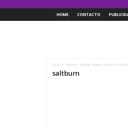
HOME
CONTACTO
PUBLICID
Inicio
Saltburn: Sinopsis, Reparto, Director y Trailer d
saltburn