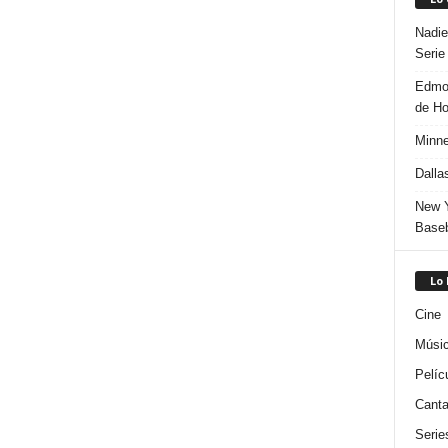
Nadie
Serie
Edmon
de H
Minne
Dalla
New Y
Baseb
Lo
Cine
Músi
Pelíc
Canta
Serie