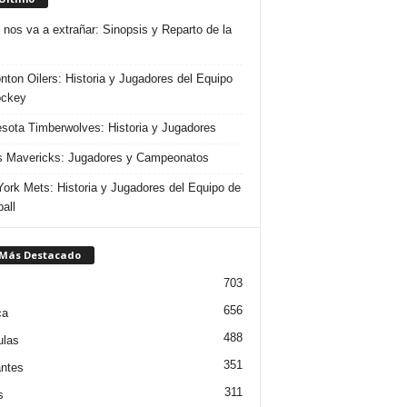
 nos va a extrañar: Sinopsis y Reparto de la
ton Oilers: Historia y Jugadores del Equipo
ockey
sota Timberwolves: Historia y Jugadores
s Mavericks: Jugadores y Campeonatos
ork Mets: Historia y Jugadores del Equipo de
all
 Más Destacado
703
656
ca
488
ulas
351
ntes
311
s