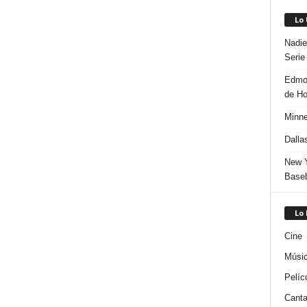
Lo
Nadie
Serie
Edmon
de H
Minne
Dalla
New Y
Baseb
Lo
Cine
Músi
Pelíc
Canta