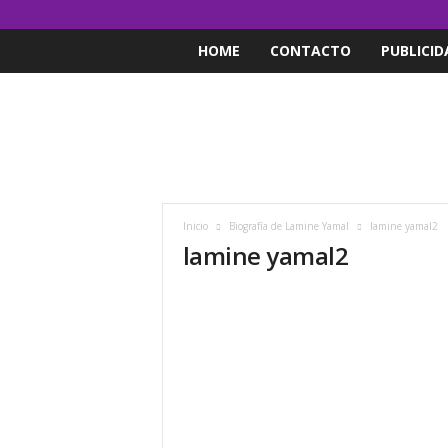
HOME
CONTACTO
PUBLICID
Inicio
Biografía de Lamine Yamal
lamine yamal2
lamine yamal2