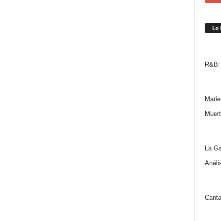
Lo
R&B: 
Marie
Muert
La Ga
Análi
Canta