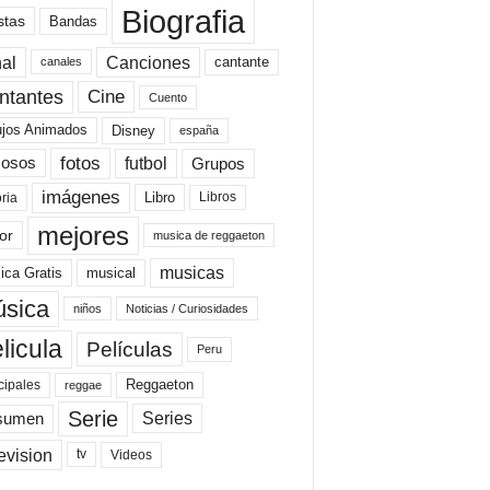
Biografia
stas
Bandas
al
Canciones
cantante
canales
Cine
ntantes
Cuento
ujos Animados
Disney
españa
fotos
futbol
Grupos
osos
imágenes
Libro
oria
Libros
mejores
or
musica de reggaeton
musicas
ica Gratis
musical
sica
niños
Noticias / Curiosidades
licula
Películas
Peru
Reggaeton
cipales
reggae
Serie
Series
sumen
evision
Videos
tv