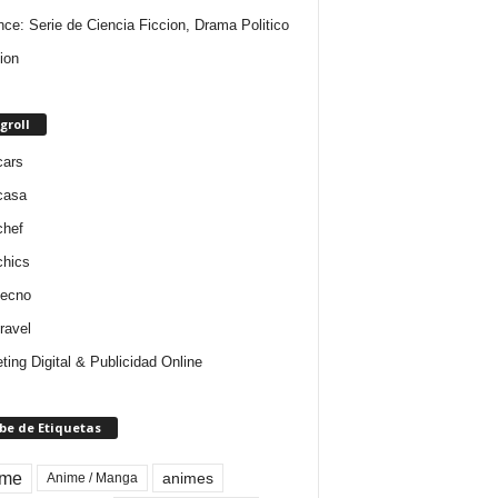
nce: Serie de Ciencia Ficcion, Drama Politico
ion
groll
cars
casa
chef
chics
tecno
ravel
ting Digital & Publicidad Online
be de Etiquetas
ime
animes
Anime / Manga