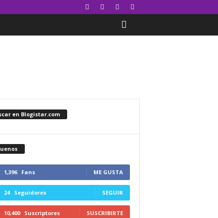
car en Blogistar.com
guenos
1,396
Fans
ME GUSTA
24
Seguidores
SEGUIR
10,400
Suscriptores
SUSCRIBIRTE