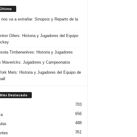
 Último
 nos va a extrañar: Sinopsis y Reparto de la
ton Oilers: Historia y Jugadores del Equipo
ockey
sota Timberwolves: Historia y Jugadores
s Mavericks: Jugadores y Campeonatos
ork Mets: Historia y Jugadores del Equipo de
all
 Más Destacado
703
656
ca
488
ulas
351
ntes