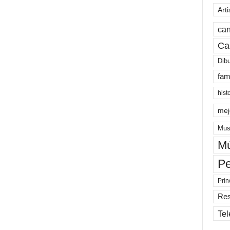
Arti
can
Ca
Dib
fam
hist
mej
Mus
Mú
Pe
Prin
Re
Tel