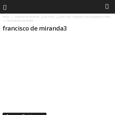
Inicio
Francisco de Miranda: ¿Qué Hizo?, ¿Quién fue?, Proyectos Emancipadores e Ideas
francisco de miranda3
francisco de miranda3