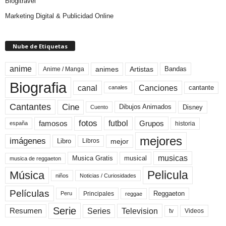
Blogitravel
Marketing Digital & Publicidad Online
Nube de Etiquetas
anime
animes
Artistas
Bandas
Anime / Manga
Biografia
canal
Canciones
cantante
canales
Cine
Cantantes
Dibujos Animados
Disney
Cuento
fotos
futbol
Grupos
famosos
historia
españa
mejores
imágenes
mejor
Libro
Libros
musicas
Musica Gratis
musical
musica de reggaeton
Pelicula
Música
niños
Noticias / Curiosidades
Películas
Reggaeton
Principales
Peru
reggae
Serie
Television
Series
Resumen
Videos
tv