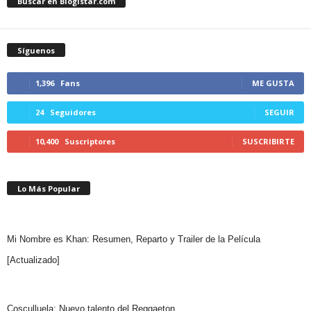
Buscar en Blogistar.com
Síguenos
1,396
Fans
ME GUSTA
24
Seguidores
SEGUIR
10,400
Suscriptores
SUSCRIBIRTE
Lo Más Popular
Mi Nombre es Khan: Resumen, Reparto y Trailer de la Película
[Actualizado]
Cosculluela: Nuevo talento del Reggaeton