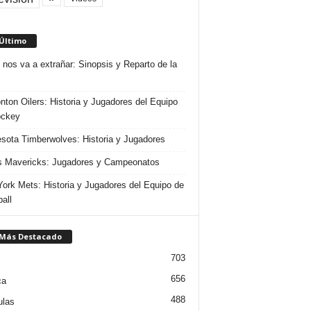
 Último
 nos va a extrañar: Sinopsis y Reparto de la
ton Oilers: Historia y Jugadores del Equipo
ockey
sota Timberwolves: Historia y Jugadores
s Mavericks: Jugadores y Campeonatos
ork Mets: Historia y Jugadores del Equipo de
all
 Más Destacado
703
656
ca
488
ulas