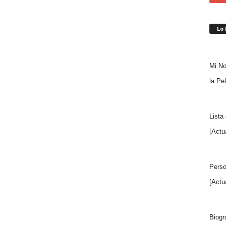
Lo
Mi No
la Pe
Lista
[Actu
Perso
[Actu
Biogr