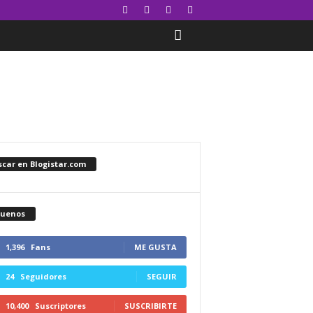
car en Blogistar.com
guenos
1,396
Fans
ME GUSTA
24
Seguidores
SEGUIR
10,400
Suscriptores
SUSCRIBIRTE