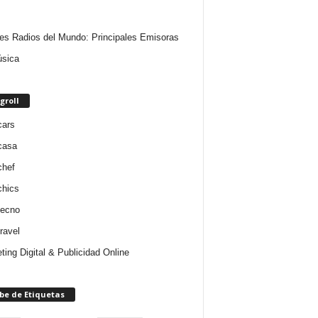
es Radios del Mundo: Principales Emisoras
sica
groll
cars
casa
chef
chics
tecno
ravel
ting Digital & Publicidad Online
be de Etiquetas