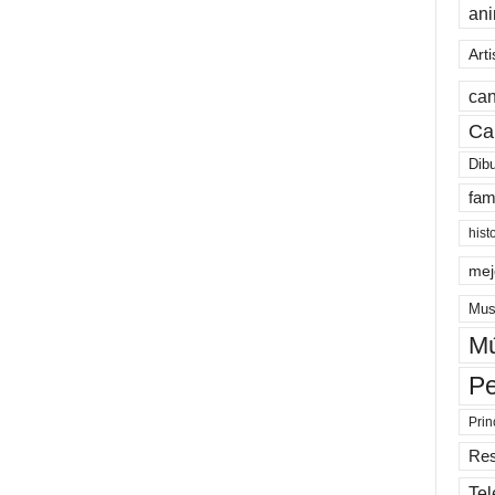
an
Arti
can
Ca
Dib
fam
hist
mej
Mus
Mú
Pe
Prin
Re
Tel