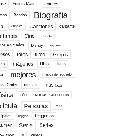
ime
animes
Anime / Manga
Biografia
stas
Bandas
al
Canciones
cantante
canales
Cine
ntantes
Cuento
ujos Animados
Disney
españa
fotos
futbol
Grupos
osos
imágenes
Libro
oria
Libros
mejores
or
musica de reggaeton
musicas
ica Gratis
musical
sica
niños
Noticias / Curiosidades
licula
Películas
Peru
Reggaeton
cipales
reggae
Serie
Series
sumen
evision
Videos
tv