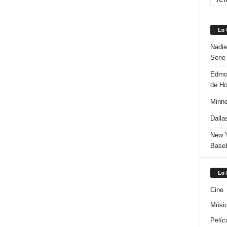
Lo
Nadie
Serie
Edmon
de H
Minne
Dalla
New Y
Baseb
Lo
Cine
Músi
Pelíc