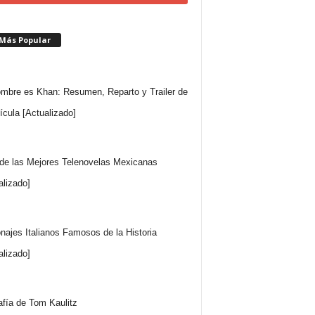
 Más Popular
mbre es Khan: Resumen, Reparto y Trailer de
lícula [Actualizado]
 de las Mejores Telenovelas Mexicanas
alizado]
najes Italianos Famosos de la Historia
alizado]
afía de Tom Kaulitz