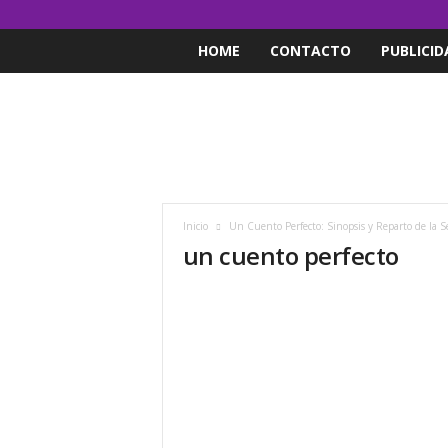
HOME
CONTACTO
PUBLICID
Inicio
Un Cuento Perfecto: Sinopsis y Reparto de la S
un cuento perfecto