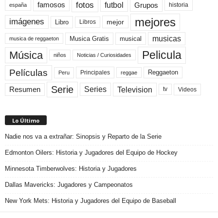
fotos
futbol
Grupos
famosos
historia
españa
mejores
imágenes
mejor
Libro
Libros
musicas
Musica Gratis
musical
musica de reggaeton
Pelicula
Música
niños
Noticias / Curiosidades
Películas
Reggaeton
Principales
Peru
reggae
Serie
Television
Series
Resumen
Videos
tv
Lo Último
Nadie nos va a extrañar: Sinopsis y Reparto de la Serie
Edmonton Oilers: Historia y Jugadores del Equipo de Hockey
Minnesota Timberwolves: Historia y Jugadores
Dallas Mavericks: Jugadores y Campeonatos
New York Mets: Historia y Jugadores del Equipo de Baseball