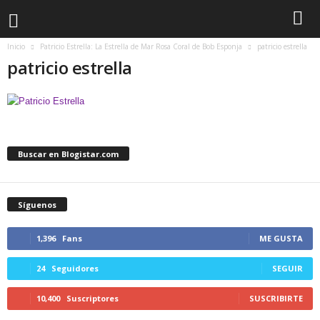
Inicio
Patricio Estrella: La Estrella de Mar Rosa Coral de Bob Esponja
patricio estrella
patricio estrella
Buscar en Blogistar.com
Síguenos
1,396
Fans
ME GUSTA
24
Seguidores
SEGUIR
10,400
Suscriptores
SUSCRIBIRTE