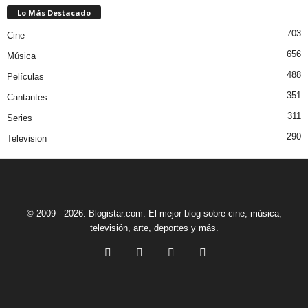
Lo Más Destacado
703
Cine
656
Música
488
Películas
351
Cantantes
311
Series
290
Television
© 2009 - 2026. Blogistar.com. El mejor blog sobre cine, música,
televisión, arte, deportes y más.