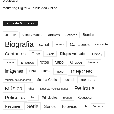
Blogitravel
Marketing Digital & Publicidad Online
Nube de Etiquetas
anime
animes
Artistas
Bandas
Anime / Manga
Biografia
canal
Canciones
cantante
canales
Cine
Cantantes
Dibujos Animados
Disney
Cuento
fotos
futbol
Grupos
famosos
historia
españa
mejores
imágenes
mejor
Libro
Libros
musicas
Musica Gratis
musical
musica de reggaeton
Pelicula
Música
niños
Noticias / Curiosidades
Películas
Reggaeton
Principales
Peru
reggae
Serie
Television
Series
Resumen
Videos
tv