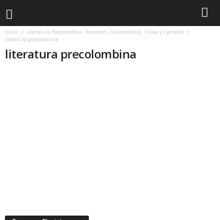
Inicio
Literatura Precolombina: Resumen, Características, Obras y Ejemplos
literatura precolombina
literatura precolombina