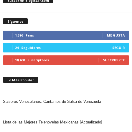
Buscar en Blogistar.com
Síguenos
1,396
Fans
ME GUSTA
24
Seguidores
SEGUIR
10,400
Suscriptores
SUSCRIBIRTE
Lo Más Popular
Salseros Venezolanos: Cantantes de Salsa de Venezuela
Lista de las Mejores Telenovelas Mexicanas [Actualizado]