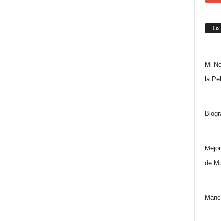
Lo
Mi No
la Pe
Biogr
Mejor
de Mú
Manch