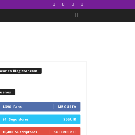
car en Blogistar.com
guenos
1,396
Fans
ME GUSTA
24
Seguidores
SEGUIR
10,400
Suscriptores
SUSCRIBIRTE