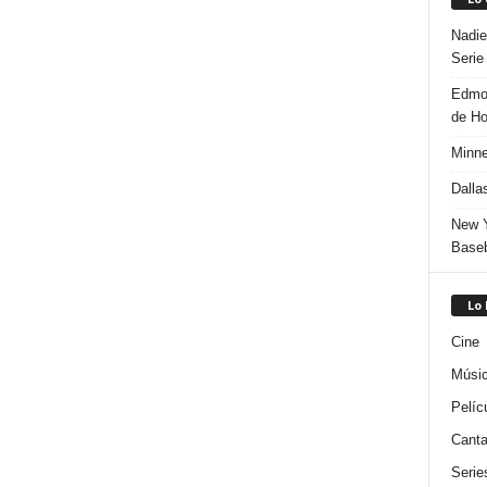
Nadie
Serie
Edmon
de H
Minne
Dalla
New Y
Baseb
Lo
Cine
Músi
Pelíc
Canta
Serie