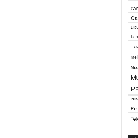
can
Ca
Dib
fam
hist
mej
Mus
Mú
Pe
Prin
Re
Tel
Lo