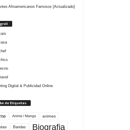
ntes Afroamericanos Famosos [Actualizado]
groll
cars
casa
chef
chics
tecno
ravel
ting Digital & Publicidad Online
be de Etiquetas
ime
animes
Anime / Manga
Biografia
stas
Bandas