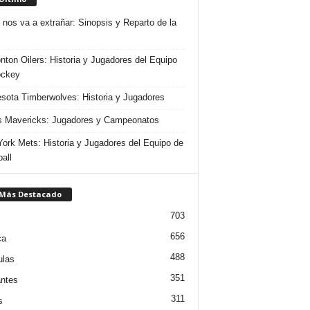
 nos va a extrañar: Sinopsis y Reparto de la
ton Oilers: Historia y Jugadores del Equipo
ockey
sota Timberwolves: Historia y Jugadores
s Mavericks: Jugadores y Campeonatos
ork Mets: Historia y Jugadores del Equipo de
all
 Más Destacado
703
656
ca
488
ulas
351
ntes
311
s