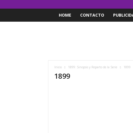
HOME
CONTACTO
PUBLICID
Inicio
1899: Sinopsis y Reparto de la Serie
1899
1899