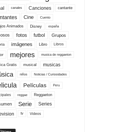
al
Canciones
cantante
canales
Cine
ntantes
Cuento
ujos Animados
Disney
españa
fotos
futbol
Grupos
osos
imágenes
Libro
oria
Libros
mejores
or
musica de reggaeton
musicas
ica Gratis
musical
sica
niños
Noticias / Curiosidades
licula
Películas
Peru
Reggaeton
cipales
reggae
Serie
Series
sumen
evision
Videos
tv
 Último