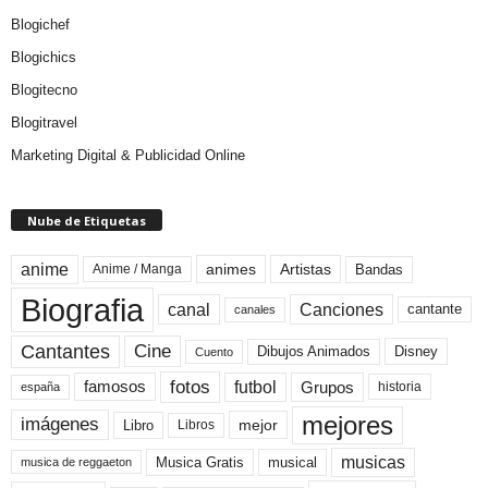
Blogichef
Blogichics
Blogitecno
Blogitravel
Marketing Digital & Publicidad Online
Nube de Etiquetas
anime
animes
Artistas
Bandas
Anime / Manga
Biografia
canal
Canciones
cantante
canales
Cine
Cantantes
Dibujos Animados
Disney
Cuento
fotos
futbol
Grupos
famosos
historia
españa
mejores
imágenes
mejor
Libro
Libros
musicas
Musica Gratis
musical
musica de reggaeton