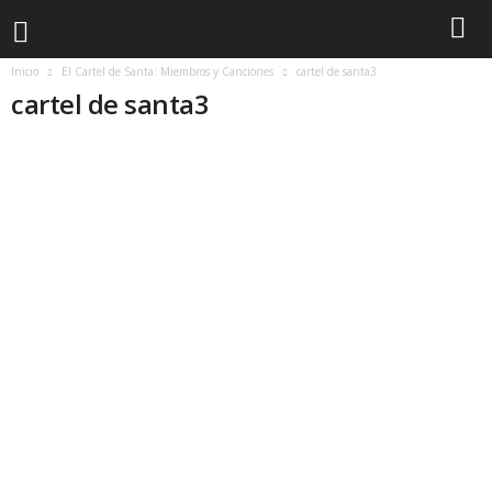
Inicio
El Cartel de Santa: Miembros y Canciones
cartel de santa3
cartel de santa3