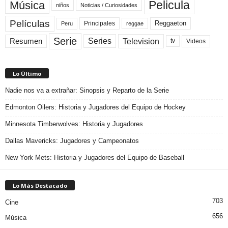
Pelicula
Música
niños
Noticias / Curiosidades
Películas
Reggaeton
Principales
Peru
reggae
Serie
Television
Series
Resumen
Videos
tv
Lo Último
Nadie nos va a extrañar: Sinopsis y Reparto de la Serie
Edmonton Oilers: Historia y Jugadores del Equipo de Hockey
Minnesota Timberwolves: Historia y Jugadores
Dallas Mavericks: Jugadores y Campeonatos
New York Mets: Historia y Jugadores del Equipo de Baseball
Lo Más Destacado
703
Cine
656
Música