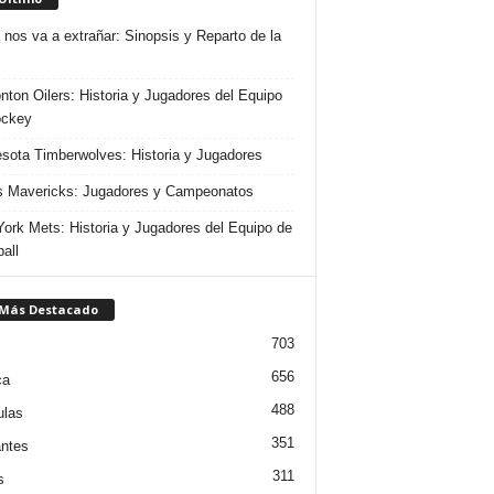
 nos va a extrañar: Sinopsis y Reparto de la
ton Oilers: Historia y Jugadores del Equipo
ockey
sota Timberwolves: Historia y Jugadores
s Mavericks: Jugadores y Campeonatos
ork Mets: Historia y Jugadores del Equipo de
all
 Más Destacado
703
656
ca
488
ulas
351
ntes
311
s