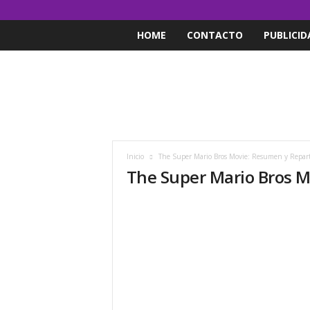
HOME
CONTACTO
PUBLICID
Inicio
The Super Mario Bros Movie: Resumen y Reparto
The Super Mario Bros M