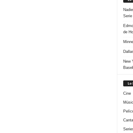
Nadie
Serie
Edmon
de H
Minne
Dalla
New Y
Baseb
Lo
Cine
Músi
Pelíc
Canta
Serie