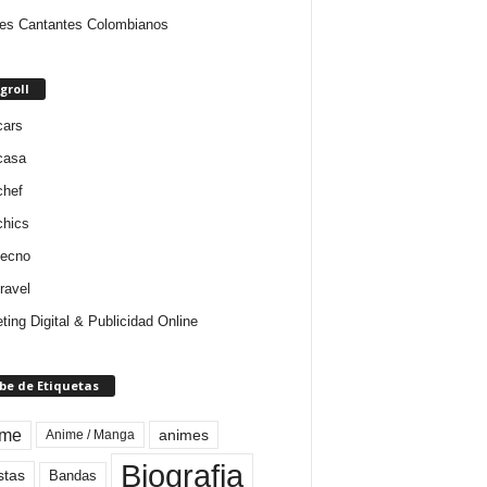
es Cantantes Colombianos
groll
cars
casa
chef
chics
tecno
ravel
ting Digital & Publicidad Online
be de Etiquetas
ime
animes
Anime / Manga
Biografia
stas
Bandas