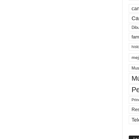
can
Ca
Dib
fam
hist
mej
Mus
Mú
Pe
Prin
Re
Tel
Lo