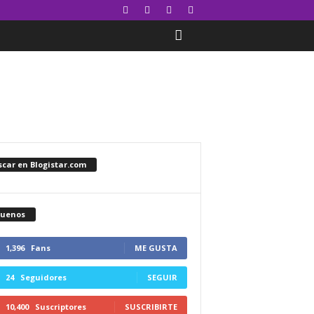
car en Blogistar.com
guenos
1,396
Fans
ME GUSTA
24
Seguidores
SEGUIR
10,400
Suscriptores
SUSCRIBIRTE