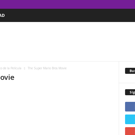
AD
 de la Película
The Super Mario Bros Movie
Bus
ovie
Sí