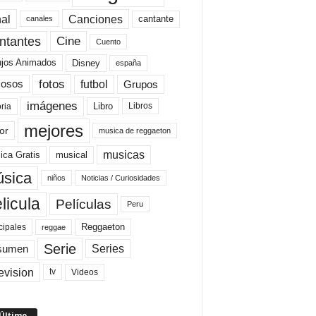
al
Canciones
cantante
canales
Cine
ntantes
Cuento
ujos Animados
Disney
españa
fotos
futbol
Grupos
osos
imágenes
Libro
oria
Libros
mejores
or
musica de reggaeton
musicas
ica Gratis
musical
sica
niños
Noticias / Curiosidades
licula
Películas
Peru
Reggaeton
cipales
reggae
Serie
Series
sumen
evision
Videos
tv
 Último