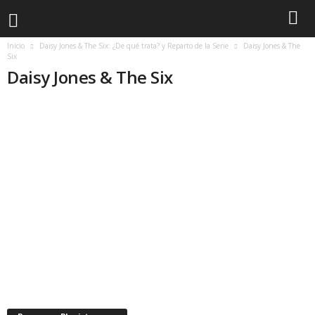
Inicio
Daisy Jones & The Six: ¿De qué trata? y Reparto de la Serie
Daisy Jones & The
Six
Daisy Jones & The Six