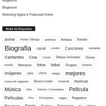
Blogitecno
Blogitravel
Marketing Digital & Publicidad Online
Nube de Etiquetas
anime
animes
Artistas
Bandas
Anime / Manga
Biografia
canal
Canciones
cantante
canales
Cine
Cantantes
Dibujos Animados
Disney
Cuento
fotos
futbol
Grupos
famosos
historia
españa
mejores
imágenes
mejor
Libro
Libros
musicas
Musica Gratis
musical
musica de reggaeton
Pelicula
Música
niños
Noticias / Curiosidades
Películas
Reggaeton
Principales
Peru
reggae
Serie
tv