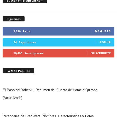
Buscar en Blogistar.com
Síguenos
1,396
Fans
ME GUSTA
24
Seguidores
SEGUIR
10,400
Suscriptores
SUSCRIBIRTE
Lo Más Popular
El Paso del Yabebirí: Resumen del Cuento de Horacio Quiroga
[Actualizado]
Personajes de Star Wars: Nombres, Características y Fotos