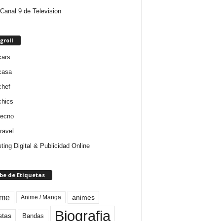
Canal 9 de Television
groll
cars
casa
chef
chics
tecno
ravel
ting Digital & Publicidad Online
be de Etiquetas
ime
animes
Anime / Manga
Biografia
stas
Bandas