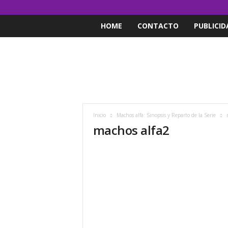
HOME
CONTACTO
PUBLICID
Inicio
Machos alfa: Sinopsis y Reparto de la Serie
machos alfa2