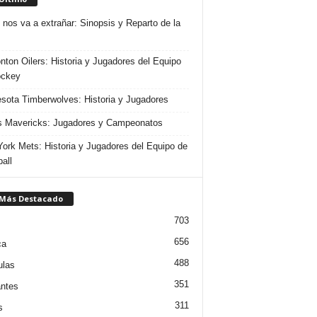
 nos va a extrañar: Sinopsis y Reparto de la
ton Oilers: Historia y Jugadores del Equipo
ockey
sota Timberwolves: Historia y Jugadores
s Mavericks: Jugadores y Campeonatos
ork Mets: Historia y Jugadores del Equipo de
all
 Más Destacado
703
656
ca
488
ulas
351
ntes
311
s