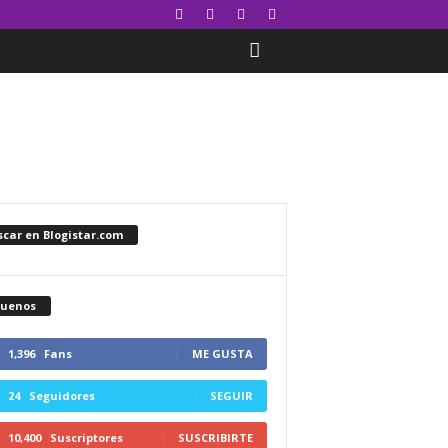
car en Blogistar.com
guenos
1,396
Fans
ME GUSTA
24
Seguidores
SEGUIR
10,400
Suscriptores
SUSCRIBIRTE