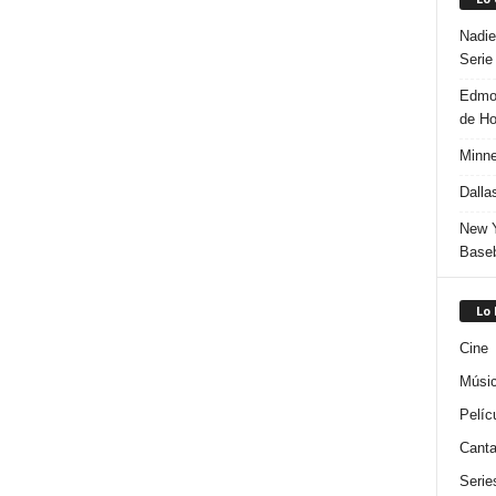
Nadie
Serie
Edmon
de H
Minne
Dalla
New Y
Baseb
Lo
Cine
Músi
Pelíc
Canta
Serie