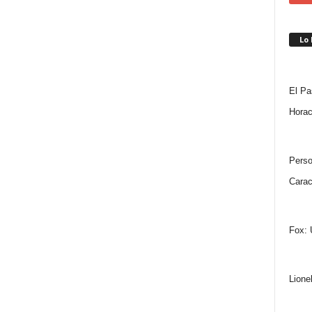
Lo
El Pa
Horac
Perso
Carac
Fox: 
Lione