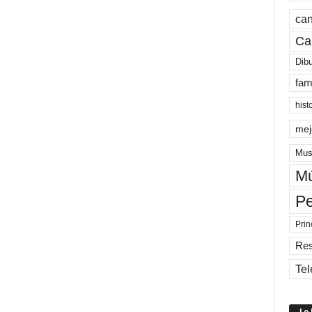
can
Ca
Dib
fam
hist
mej
Mus
Mú
Pe
Prin
Re
Tel
Lo