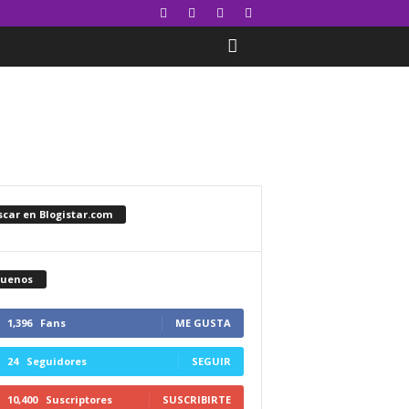
car en Blogistar.com
guenos
1,396
Fans
ME GUSTA
24
Seguidores
SEGUIR
10,400
Suscriptores
SUSCRIBIRTE