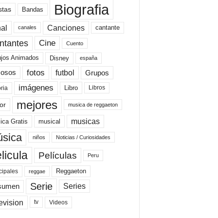
Biografia
stas
Bandas
al
Canciones
cantante
canales
Cine
ntantes
Cuento
ujos Animados
Disney
españa
fotos
futbol
Grupos
osos
imágenes
Libro
oria
Libros
mejores
or
musica de reggaeton
musicas
ica Gratis
musical
sica
niños
Noticias / Curiosidades
licula
Películas
Peru
Reggaeton
cipales
reggae
Serie
Series
sumen
evision
Videos
tv