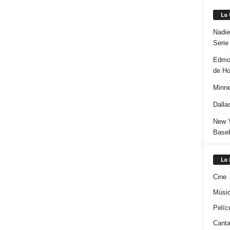
Lo
Nadie
Serie
Edmon
de H
Minne
Dalla
New Y
Baseb
Lo
Cine
Músi
Pelíc
Canta