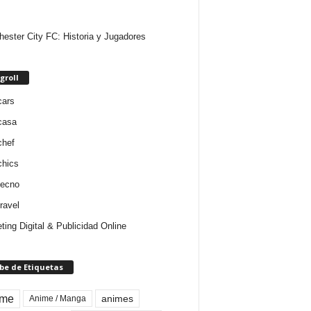
ester City FC: Historia y Jugadores
groll
cars
casa
chef
chics
tecno
ravel
ting Digital & Publicidad Online
be de Etiquetas
ime
animes
Anime / Manga