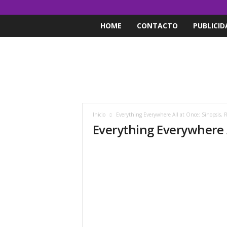
HOME
CONTACTO
PUBLICID
Inicio
Everything Everywhere All at Once: Sinopsis, R
Everything Everywhere 