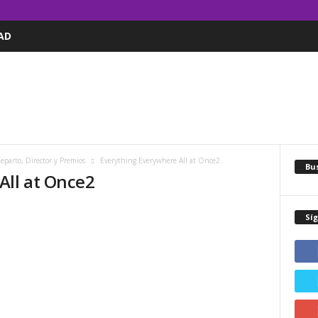
AD
eparto, Director y Premios
Everything Everywhere All at Once2
Bus
All at Once2
Sí