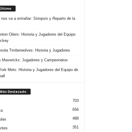
 Último
 nos va a extrañar: Sinopsis y Reparto de la
ton Oilers: Historia y Jugadores del Equipo
ockey
sota Timberwolves: Historia y Jugadores
s Mavericks: Jugadores y Campeonatos
ork Mets: Historia y Jugadores del Equipo de
all
 Más Destacado
703
656
ca
488
ulas
351
ntes