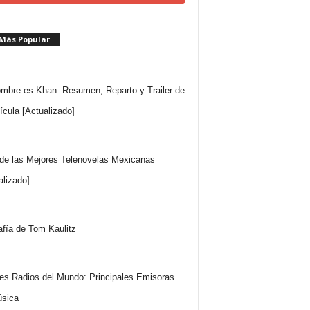
 Más Popular
mbre es Khan: Resumen, Reparto y Trailer de
lícula [Actualizado]
 de las Mejores Telenovelas Mexicanas
alizado]
afía de Tom Kaulitz
es Radios del Mundo: Principales Emisoras
sica