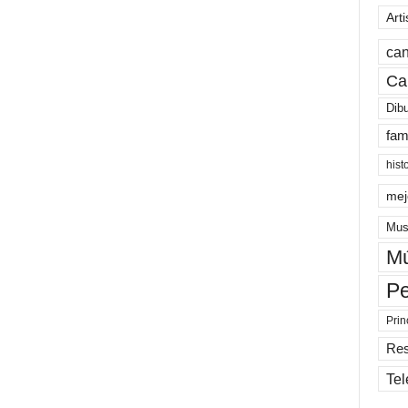
Arti
can
Ca
Dib
fam
hist
mej
Mus
Mú
Pe
Prin
Re
Tel