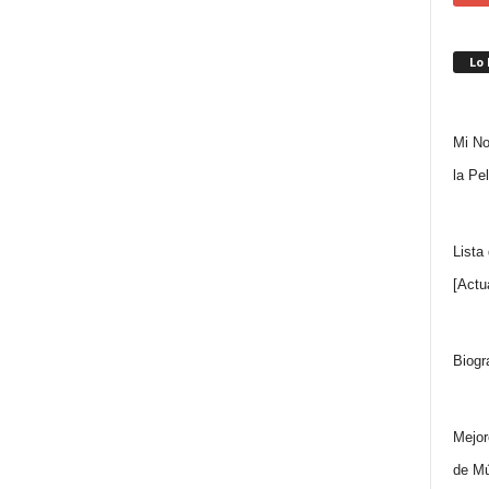
Lo
Mi No
la Pe
Lista
[Actu
Biogr
Mejor
de Mú