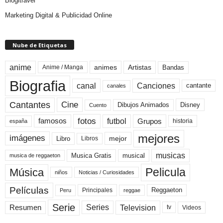
Blogitravel
Marketing Digital & Publicidad Online
Nube de Etiquetas
anime
animes
Artistas
Bandas
Anime / Manga
Biografia
canal
Canciones
cantante
canales
Cine
Cantantes
Dibujos Animados
Disney
Cuento
fotos
futbol
Grupos
famosos
historia
españa
mejores
imágenes
mejor
Libro
Libros
musicas
Musica Gratis
musical
musica de reggaeton
Pelicula
Música
niños
Noticias / Curiosidades
Películas
Reggaeton
Principales
Peru
reggae
Serie
Television
Series
Resumen
Videos
tv