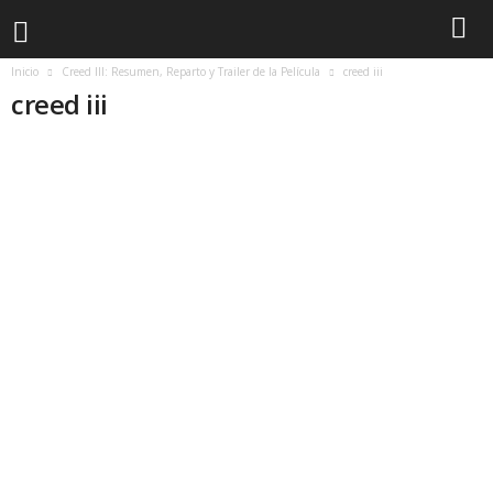
Inicio
Creed III: Resumen, Reparto y Trailer de la Película
creed iii
creed iii