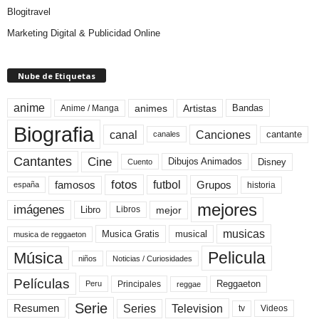
Blogitravel
Marketing Digital & Publicidad Online
Nube de Etiquetas
anime
animes
Artistas
Bandas
Anime / Manga
Biografia
canal
Canciones
cantante
canales
Cine
Cantantes
Dibujos Animados
Disney
Cuento
fotos
futbol
Grupos
famosos
historia
españa
mejores
imágenes
mejor
Libro
Libros
musicas
Musica Gratis
musical
musica de reggaeton
Pelicula
Música
niños
Noticias / Curiosidades
Películas
Reggaeton
Principales
Peru
reggae
Serie
Television
Series
Resumen
Videos
tv