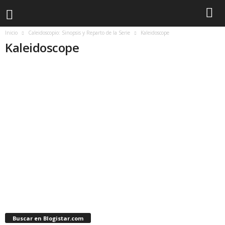
Inicio
Caleidoscopio: Sinopsis y Reparto de la Serie
Kaleidoscope
Kaleidoscope
Buscar en Blogistar.com