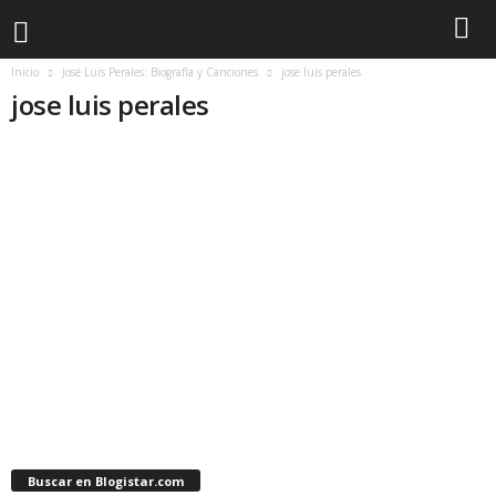
Inicio
José Luis Perales: Biografía y Canciones
jose luis perales
jose luis perales
Buscar en Blogistar.com