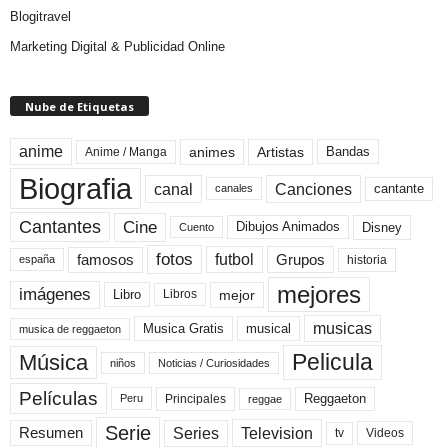
Blogitravel
Marketing Digital & Publicidad Online
Nube de Etiquetas
anime
animes
Artistas
Bandas
Anime / Manga
Biografia
canal
Canciones
cantante
canales
Cine
Cantantes
Dibujos Animados
Disney
Cuento
fotos
futbol
Grupos
famosos
historia
españa
mejores
imágenes
mejor
Libro
Libros
musicas
Musica Gratis
musical
musica de reggaeton
Pelicula
Música
niños
Noticias / Curiosidades
Películas
Reggaeton
Principales
Peru
reggae
Serie
Television
Series
Resumen
Videos
tv