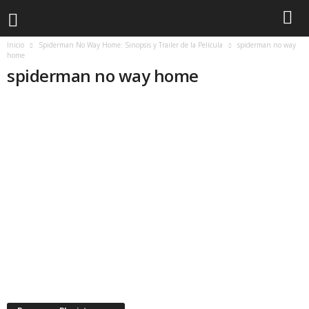
Inicio
Spiderman No Way Home: Sinopsis y Trailer de la Película
spiderman no way
home
spiderman no way home