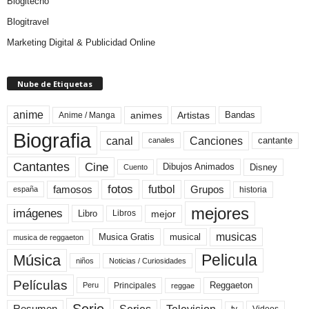
Blogitecno
Blogitravel
Marketing Digital & Publicidad Online
Nube de Etiquetas
anime
animes
Artistas
Bandas
Anime / Manga
Biografia
canal
Canciones
cantante
canales
Cine
Cantantes
Dibujos Animados
Disney
Cuento
fotos
futbol
Grupos
famosos
historia
españa
mejores
imágenes
mejor
Libro
Libros
musicas
Musica Gratis
musical
musica de reggaeton
Pelicula
Música
niños
Noticias / Curiosidades
Películas
Reggaeton
Principales
Peru
reggae
Serie
tv