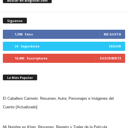
Buscar en Blogistar.com
Síguenos
1,396
Fans
ME GUSTA
24
Seguidores
SEGUIR
10,400
Suscriptores
SUSCRIBIRTE
Lo Más Popular
El Caballero Carmelo: Resumen, Autor, Personajes e Imágenes del
Cuento [Actualizado]
Mi Nombre es Khan: Resumen, Reparto y Trailer de la Película