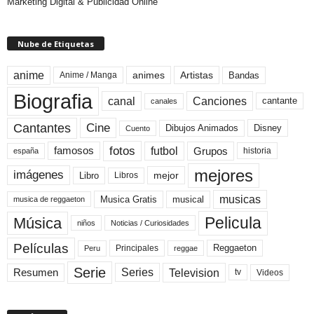
Marketing Digital & Publicidad Online
Nube de Etiquetas
anime
animes
Artistas
Bandas
Anime / Manga
Biografia
canal
Canciones
cantante
canales
Cine
Cantantes
Dibujos Animados
Disney
Cuento
fotos
futbol
Grupos
famosos
historia
españa
mejores
imágenes
mejor
Libro
Libros
musicas
Musica Gratis
musical
musica de reggaeton
Pelicula
Música
niños
Noticias / Curiosidades
Películas
Reggaeton
Principales
Peru
reggae
Serie
Television
Series
Resumen
Videos
tv