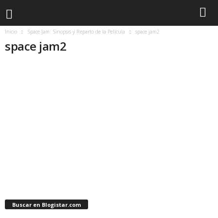
Inicio
Space Jam: Sinopsis y Reparto de la Película
space jam2
space jam2
Buscar en Blogistar.com