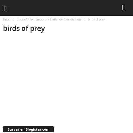
Inicio
Birds of Prey: Sinopsis y Trailer de Aves de Presa
birds of prey
birds of prey
Buscar en Blogistar.com