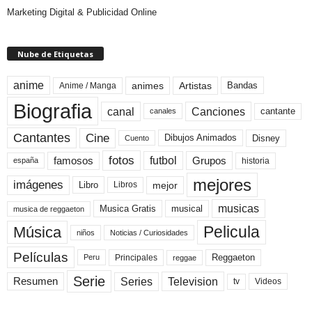
Marketing Digital & Publicidad Online
Nube de Etiquetas
anime
animes
Artistas
Bandas
Anime / Manga
Biografia
canal
Canciones
cantante
canales
Cine
Cantantes
Dibujos Animados
Disney
Cuento
fotos
futbol
Grupos
famosos
historia
españa
mejores
imágenes
mejor
Libro
Libros
musicas
Musica Gratis
musical
musica de reggaeton
Pelicula
Música
niños
Noticias / Curiosidades
Películas
Reggaeton
Principales
Peru
reggae
Serie
Television
Series
Resumen
Videos
tv