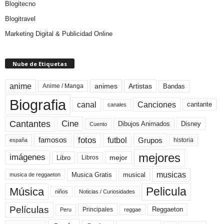
Blogitecno
Blogitravel
Marketing Digital & Publicidad Online
Nube de Etiquetas
anime
animes
Artistas
Bandas
Anime / Manga
Biografia
canal
Canciones
cantante
canales
Cine
Cantantes
Dibujos Animados
Disney
Cuento
fotos
futbol
Grupos
famosos
historia
españa
mejores
imágenes
mejor
Libro
Libros
musicas
Musica Gratis
musical
musica de reggaeton
Pelicula
Música
niños
Noticias / Curiosidades
Películas
Reggaeton
Principales
Peru
reggae