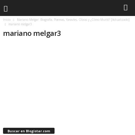
Inicio
Mariano Melgar: Biografía, Poemas, Yaravíes, Obras y ¿Cómo Murió? [Actualizado]
mariano melgar3
mariano melgar3
Buscar en Blogistar.com