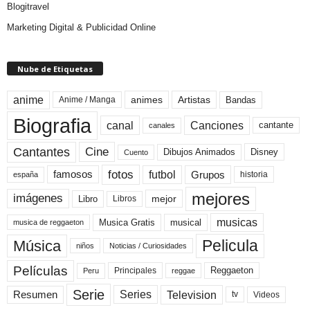
Blogitravel
Marketing Digital & Publicidad Online
Nube de Etiquetas
anime
animes
Artistas
Bandas
Anime / Manga
Biografia
canal
Canciones
cantante
canales
Cine
Cantantes
Dibujos Animados
Disney
Cuento
fotos
futbol
Grupos
famosos
historia
españa
mejores
imágenes
mejor
Libro
Libros
musicas
Musica Gratis
musical
musica de reggaeton
Pelicula
Música
niños
Noticias / Curiosidades
Películas
Reggaeton
Principales
Peru
reggae
Serie
Television
Series
Resumen
Videos
tv